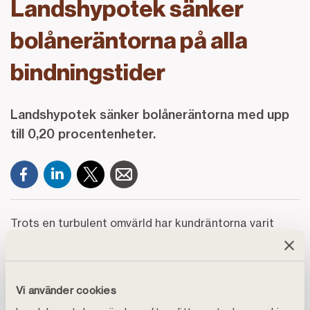
Landshypotek sänker
bolåneräntorna på alla
bindningstider
Landshypotek sänker bolåneräntorna med upp
till 0,20 procentenheter.
Trots en turbulent omvärld har kundräntorna varit
stabila under en längre tid. Nu sänker Landshypotek
räntorna på både kortare och längre bindningstider.
Vi använder cookies
– Nu kan vi erbjuda ännu mer konkurrenskraftiga villkor
på flera bindningstider. Det ger bolånekunder ett bra