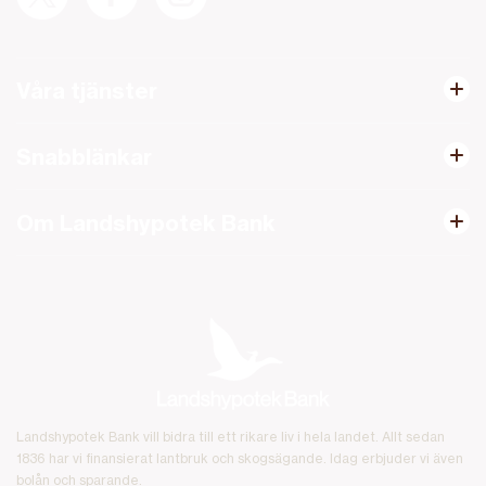
Våra tjänster
Snabblänkar
Om Landshypotek Bank
Landshypotek Bank vill bidra till ett rikare liv i hela landet. Allt sedan
1836 har vi finansierat lantbruk och skogsägande. Idag erbjuder vi även
bolån och sparande.