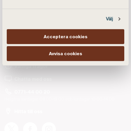
Välj
Acceptera cookies
Kundservice
Avvisa cookies
Vanliga frågor
Chatta med oss
0771-44 00 20
Helgfria vardagar 08.00-19.00 och lördagar 10.00-14.00.
Hitta till oss