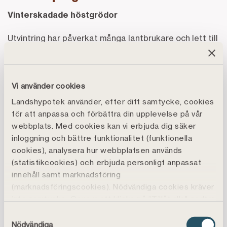
Vinterskadade höstgrödor
Utvintring har påverkat många lantbrukare och lett till
omsådd och justerade odlingsplaner.
– Som ekologisk odlare ser mina höstgrödor helt okej
Vi använder cookies
ut, men jag ser hos många andra att deras vete och
raps har haft det väldigt tufft under vintermånaderna,
Landshypotek använder, efter ditt samtycke, cookies
för att anpassa och förbättra din upplevelse på vår
säger Martin Ohlson, lantbrukare i Julita utanför
webbplats. Med cookies kan vi erbjuda dig säker
Katrineholm.
inloggning och bättre funktionalitet (funktionella
cookies), analysera hur webbplatsen används
Gynnsamma förutsättningar på många håll
(statistikcookies) och erbjuda personligt anpassat
Bra markförhållanden har gjort att arbetet kunnat
innehåll samt marknadsföring
(marknadsföringscookies). Nödvändiga cookies kräver
genomföras enligt plan i stora delar av landet.
inte samtycke. Genom att klicka på ”Tillåt alla" godtar
– Det har underlättat vid vårsysslorna såsom
du även funktions-, marknadsförings- och
Samtyckesval
statistikcookies vilket är frivilligt.
förberedelser inför sådd och gödselkörning, säger
Nödvändiga