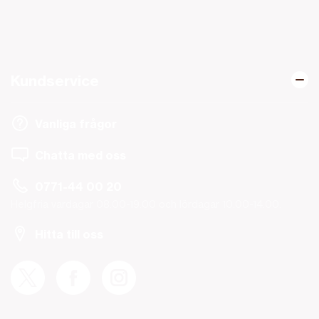
Kundservice
Vanliga frågor
Chatta med oss
0771-44 00 20
Helgfria vardagar 08.00-19.00 och lördagar 10.00-14.00.
Hitta till oss