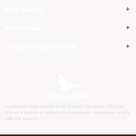
Våra tjänster
Snabblänkar
Om Landshypotek Bank
Landshypotek Bank vill bidra till ett rikare liv i hela landet. Allt sedan
1836 har vi finansierat lantbruk och skogsägande. Idag erbjuder vi även
bolån och sparande.