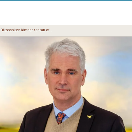
Riksbanken lämnar räntan oförändrad – kommentarer från Landshypotek Bank