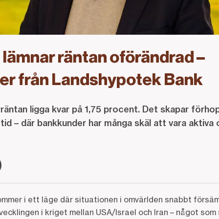
lämnar räntan oförändrad –
r från Landshypotek Bank
räntan ligga kvar på 1,75 procent. Det skapar förhop
r tid – där bankkunder har många skäl att vara aktiv
mer i ett läge där situationen i omvärlden snabbt försäm
ecklingen i kriget mellan USA/Israel och Iran – något som