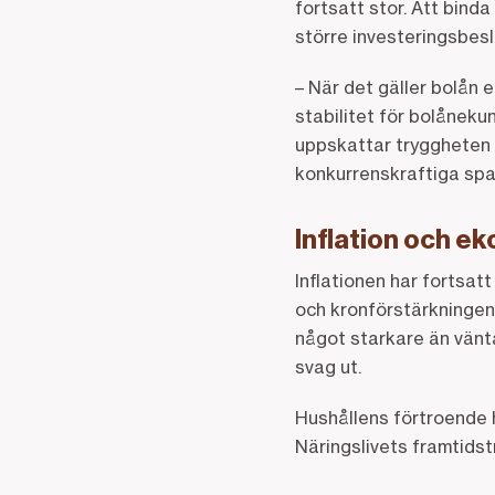
fortsatt stor. Att bind
större investeringsbesl
– När det gäller bolån e
stabilitet för bolåneku
uppskattar tryggheten 
konkurrenskraftiga spa
Inflation och e
Inflationen har fortsa
och kronförstärkningen 
något starkare än vänta
svag ut.
Hushållens förtroende h
Näringslivets framtidst