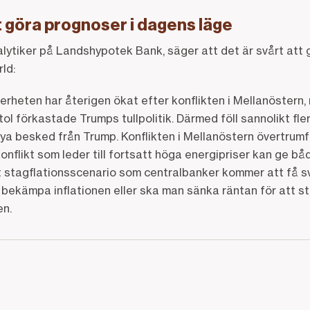
t göra prognoser i dagens läge
lytiker på Landshypotek Bank, säger att det är svårt att 
ld:
rheten har återigen ökat efter konflikten i Mellanöstern,
l förkastade Trumps tullpolitik. Därmed föll sannolikt fle
nya besked från Trump. Konflikten i Mellanöstern övertrumfa
onflikt som leder till fortsatt höga energipriser kan ge bå
tt stagflationsscenario som centralbanker kommer att få s
 bekämpa inflationen eller ska man sänka räntan för att s
en.