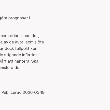
göra prognoser i
 men redan innan det,
ra av de avtal som slöts
r dock tullpolitiken
de stigande inflation
vårt att hantera. Ska
timulera den
Publicerad
2026-03-19