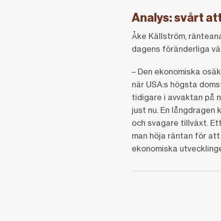
Analys: svårt at
Åke Källström, ränteana
dagens föränderliga vär
– Den ekonomiska osäke
när USA:s högsta domsto
tidigare i avvaktan på 
just nu. En långdragen k
och svagare tillväxt. E
man höja räntan för att
ekonomiska utveckling