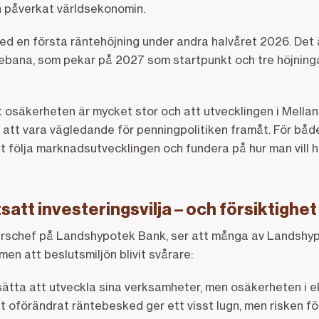
 påverkat världsekonomin.
d en första räntehöjning under andra halvåret 2026. Det ä
bana, som pekar på 2027 som startpunkt och tre höjningar 
osäkerheten är mycket stor och att utvecklingen i Mellanö
 att vara vägledande för penningpolitiken framåt. För båd
 att följa marknadsutvecklingen och fundera på hur man vill 
satt investeringsvilja – och försiktighet
ärschef på Landshypotek Bank, ser att många av Landshy
men att beslutsmiljön blivit svårare:
tsätta att utveckla sina verksamheter, men osäkerheten i e
t oförändrat räntebesked ger ett visst lugn, men risken fö