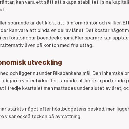
a räntan kan vara ett sätt att skapa stabilitet i sina kapit
ut.
ller sparande är det klokt att jämföra räntor och villkor. E
nder kan vara att binda en del av lånet. Det kostar något 
i en förutsägbar boendeekonomi. Fler sparare kan upptäck
ralternativ även på konton med fria uttag.
konomisk utveckling
tt ned och ligger nu under Riksbankens mål. Den inhemska 
tidigare i vinter bidrar fortfarande till lägre importerade 
t i tredje kvartalet men mattades under slutet av året, o
ar stärkts något efter höstbudgetens besked, men ligger h
ro visar också tecken på avmattning.