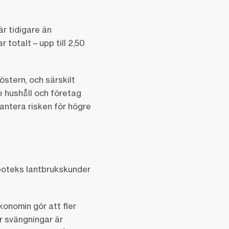
r tidigare än
totalt – upp till 2,50
stern, och särskilt
e hushåll och företag
hantera risken för högre
poteks lantbrukskunder
konomin gör att fler
r svängningar är