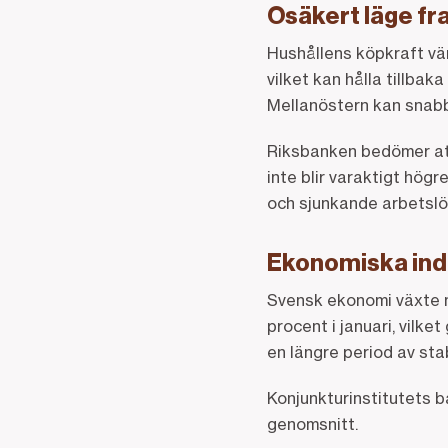
Osäkert läge f
Hushållens köpkraft vä
vilket kan hålla tillba
Mellanöstern kan snabb
Riksbanken bedömer att
inte blir varaktigt hög
och sjunkande arbetslös
Ekonomiska ind
Svensk ekonomi växte me
procent i januari, vilk
en längre period av stabi
Konjunkturinstitutets ba
genomsnitt.