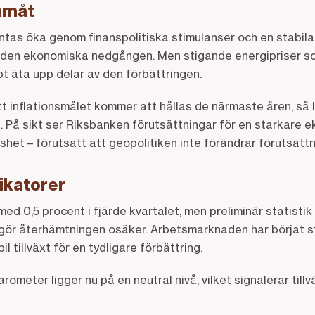
ramåt
ntas öka genom finanspolitiska stimulanser och en stabil
ka den ekonomiska nedgången. Men stigande energipriser som
t äta upp delar av den förbättringen.
 inflationsmålet kommer att hållas de närmaste åren, så 
re. På sikt ser Riksbanken förutsättningar för en starkare 
het – förutsatt att geopolitiken inte förändrar förutsättn
ikatorer
d 0,5 procent i fjärde kvartalet, men preliminär statistik 
et gör återhämtningen osäker. Arbetsmarknaden har börjat 
l tillväxt för en tydligare förbättring.
rometer ligger nu på en neutral nivå, vilket signalerar tillvä