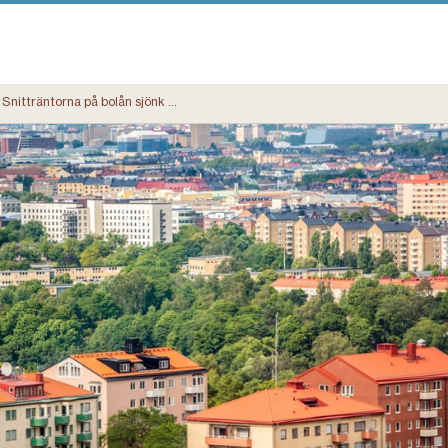
Snitträntorna på bolån sjönk i juni