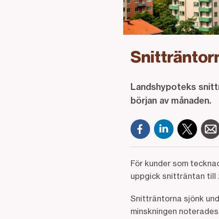
Snitträntorn
Landshypoteks snittr
början av månaden.
För kunder som tecknade
uppgick snitträntan till
Snitträntorna sjönk und
minskningen noterades f