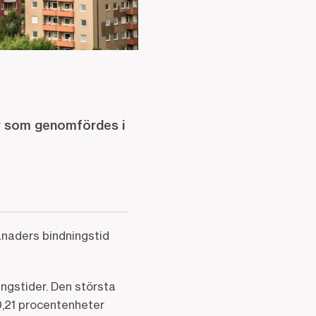
ar som genomfördes i
ånaders bindningstid
ingstider. Den största
 0,21 procentenheter