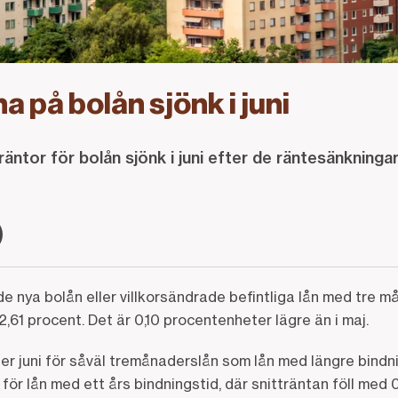
a på bolån sjönk i juni
äntor för bolån sjönk i juni efter de räntesänkning
 nya bolån eller villkorsändrade befintliga lån med tre m
 2,61 procent. Det är 0,10 procentenheter lägre än i maj.
er juni för såväl tremånaderslån som lån med längre bindn
ör lån med ett års bindningstid, där snitträntan föll med