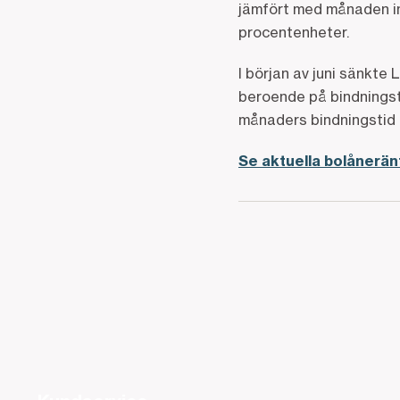
jämfört med månaden inn
procentenheter.
I början av juni sänkt
beroende på bindningsti
månaders bindningstid 
Se aktuella bolånerä