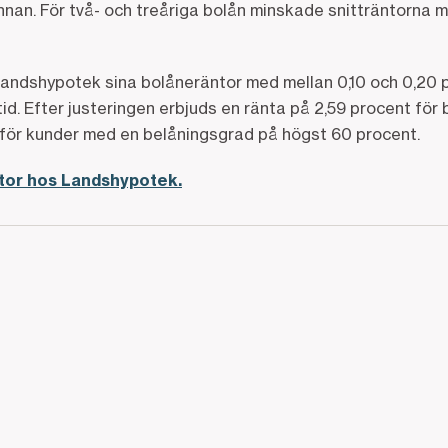
an. För två- och treåriga bolån minskade snitträntorna me
e Landshypotek sina bolåneräntor med mellan 0,10 och 0,20
d. Efter justeringen erbjuds en ränta på 2,59 procent för
för kunder med en belåningsgrad på högst 60 procent.
ntor hos Landshypotek.