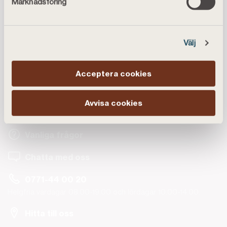
Marknadsföring
Publicerad
2026-04-02
Välj
Acceptera cookies
Kundservice
Avvisa cookies
Vanliga frågor
Chatta med oss
0771-44 00 20
Helgfria vardagar 08.00-19.00 och lördagar 10.00-14.00.
Hitta till oss