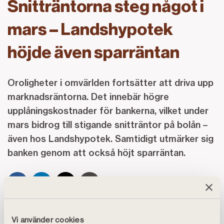
Snitträntorna steg något i
mars – Landshypotek
höjde även sparräntan
Oroligheter i omvärlden fortsätter att driva upp
marknadsräntorna. Det innebär högre
upplåningskostnader för bankerna, vilket under
mars bidrog till stigande snitträntor på bolån –
även hos Landshypotek. Samtidigt utmärker sig
banken genom att också höjt sparräntan.
Landshypoteks snittränta för bolån med 3 månaders
Vi använder cookies