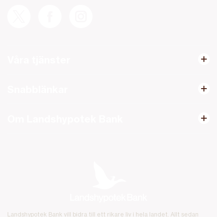
Våra tjänster
Snabblänkar
Om Landshypotek Bank
Landshypotek Bank vill bidra till ett rikare liv i hela landet. Allt sedan