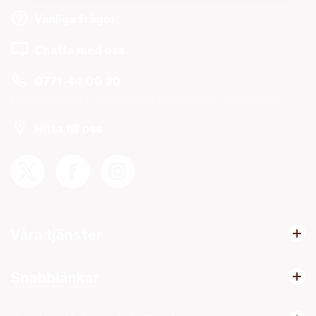
Vanliga frågor
Chatta med oss
0771-44 00 20
Helgfria vardagar 08.00-19.00 och lördagar 10.00-14.00.
Hitta till oss
Våra tjänster
Snabblänkar