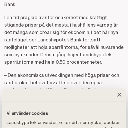
Bank.
I en tid präglad av stor osäkerhet med kraftigt
stigande priser på det mesta i hushållens vardag är
det många som oroar sig för ekonomin. I det här nya
ränteläget ser Landshypotek Bank fortsatt
möjligheter att höja sparräntorna, för såväl nuvarande
som nya kunder. Denna gång höjer Landshypotek
sparräntorna med hela 0,50 procentenheter.
– Den ekonomiska utvecklingen med höga priser och
räntor ökar behovet av att se över den egna
vardagsekonomin. Många vill ha en buffert som ger
bra avkastning samtidigt som man snabbt och enkelt
kan ta ut pengarna för att hantera sina utgifter.
Vi använder cookies
Landshypotek har i snart 200 år specialiserat sig på
Landshypotek använder, efter ditt samtycke, cookies
lån till lantbruk och skog. Banken har även