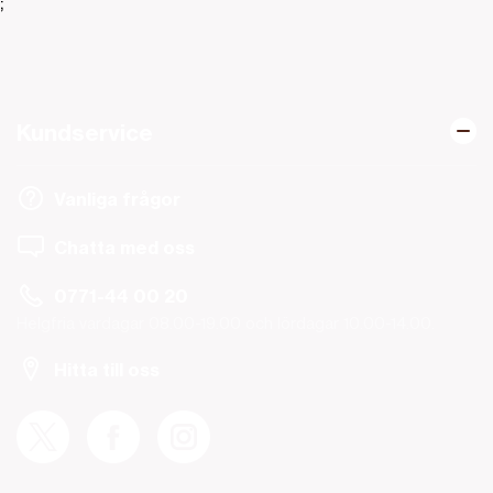
;
Kundservice
Vanliga frågor
Chatta med oss
0771-44 00 20
Helgfria vardagar 08.00-19.00 och lördagar 10.00-14.00.
Hitta till oss