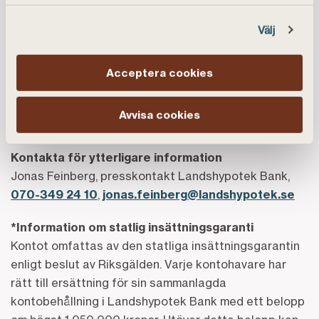
Banken räknas vara av systemvikt för jord- och
Välj
skogsbruksnäringen. Historiskt lånar kunderna till jord
och skog men banken växer nu även inom bolån till hus
samt sparande. Landshypotek Bank ägs av dess cirka
Acceptera cookies
36 000 jord- och skogsbrukskunder organiserade i en
ekonomisk förening, har drygt 210 medarbetare och
Avvisa cookies
verkar över hela landet.
Kontakta för ytterligare information
Jonas Feinberg, presskontakt Landshypotek Bank,
070-349 24 10
,
jonas.feinberg@landshypotek.se
*Information om statlig insättningsgaranti
Kontot omfattas av den statliga insättningsgarantin
enligt beslut av Riksgälden. Varje kontohavare har
rätt till ersättning för sin sammanlagda
kontobehållning i Landshypotek Bank med ett belopp