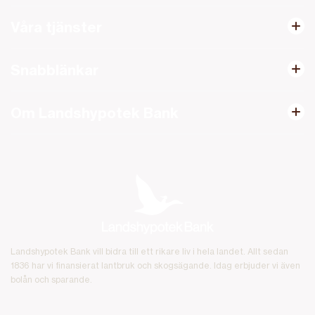
Våra tjänster
Snabblänkar
Om Landshypotek Bank
Landshypotek Bank vill bidra till ett rikare liv i hela landet. Allt sedan
1836 har vi finansierat lantbruk och skogsägande. Idag erbjuder vi även
bolån och sparande.