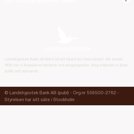
Om Landshypotek Bank
Landshypotek Bank vill bidra till ett rikare liv i hela landet. Allt sedan
1836 har vi finansierat lantbruk och skogsägande. Idag erbjuder vi även
bolån och sparande.
© Landshypotek Bank AB (publ) - Org.nr 556500-2762 -
Styrelsen har sitt säte i Stockholm