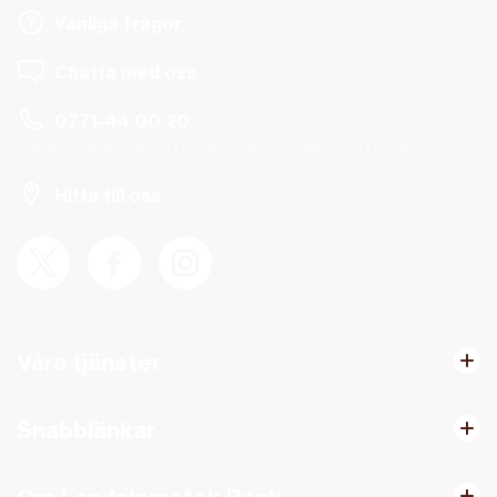
Vanliga frågor
Chatta med oss
0771-44 00 20
Helgfria vardagar 08.00-19.00 och lördagar 10.00-14.00.
Hitta till oss
Våra tjänster
Snabblänkar