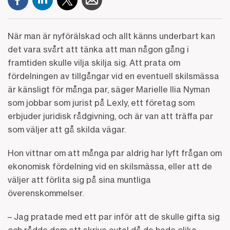
När man är nyförälskad och allt känns underbart kan
det vara svårt att tänka att man någon gång i
framtiden skulle vilja skilja sig. Att prata om
fördelningen av tillgångar vid en eventuell skilsmässa
är känsligt för många par, säger Marielle Ilia Nyman
som jobbar som jurist på Lexly, ett företag som
erbjuder juridisk rådgivning, och är van att träffa par
som väljer att gå skilda vägar.
Hon vittnar om att många par aldrig har lyft frågan om
ekonomisk fördelning vid en skilsmässa, eller att de
väljer att förlita sig på sina muntliga
överenskommelser.
– Jag pratade med ett par inför att de skulle gifta sig
och rådde dem att skriva avtal då de hade olika