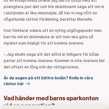
nå en kompromiss brukar jag därför börja med att
poängtera just det och lite skämtsamt säga att om ni
i slutändan är lika missnöjda, då har ni nog nått en
någorlunda rättvis fördelning, berättar Marielle.
Hon förklarar vidare att en nyttig utgångspunkt man
kan ha vid en skilsmässa är att man ska göra så
mycket som möjligt för att komma överens.
– Jag skulle säga att det alltid är billigare för båda
parter att komma överens. Kommer ni inte överens blir
det oftast en lång och dyr rättsprocess.
Är du sugen på ett bättre bolån? Kolla in våra
räntor här
Vad händer med barns sparkonton
vid en separation?