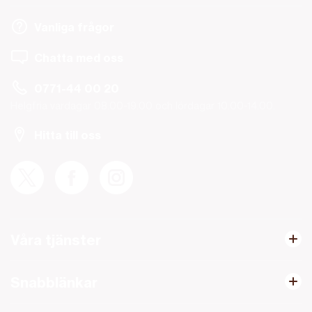
Vanliga frågor
Chatta med oss
0771-44 00 20
Helgfria vardagar 08.00-19.00 och lördagar 10.00-14.00.
Hitta till oss
Våra tjänster
Snabblänkar