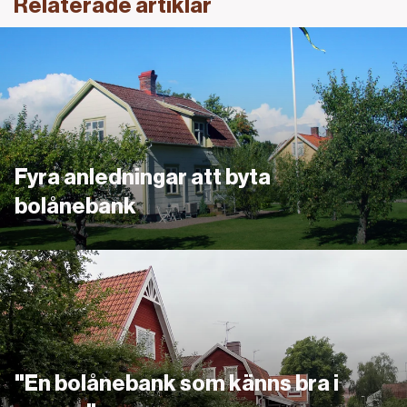
Relaterade artiklar
Länk
Fyra anledningar att byta
bolånebank
Därför bytte Andreas bank
"En bolånebank som känns bra i