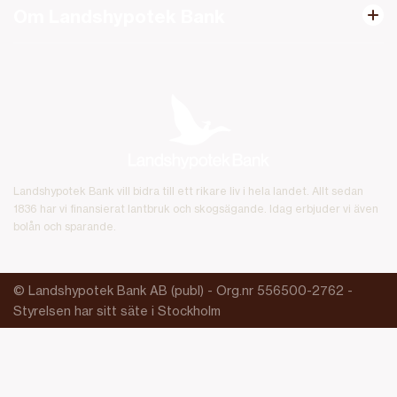
Om Landshypotek Bank
Landshypotek Bank vill bidra till ett rikare liv i hela landet. Allt sedan
1836 har vi finansierat lantbruk och skogsägande. Idag erbjuder vi även
bolån och sparande.
© Landshypotek Bank AB (publ) - Org.nr 556500-2762 -
Styrelsen har sitt säte i Stockholm