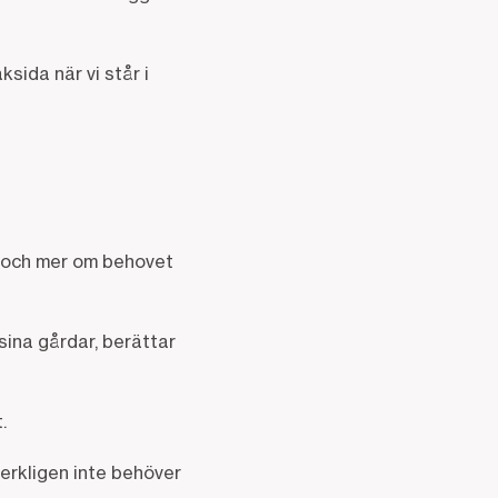
sida när vi står i
er och mer om behovet
sina gårdar, berättar
t.
verkligen inte behöver