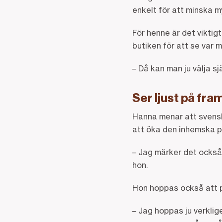
enkelt för att minska 
För henne är det viktig
butiken för att se var
– Då kan man ju välja s
Ser ljust på fra
Hanna menar att svenskt
att öka den inhemska pr
– Jag märker det också 
hon.
Hon hoppas också att pr
– Jag hoppas ju verklig