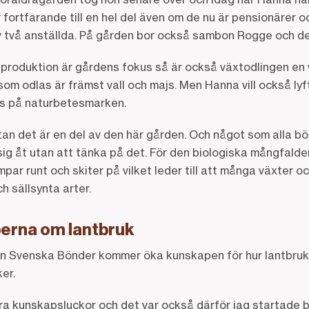
fortfarande till en hel del även om de nu är pensionärer oc
v två anställda. På gården bor också sambon Rogge och der
produktion är gårdens fokus så är också växtodlingen en v
m odlas är främst vall och majs. Men Hanna vill också lyf
s på naturbetesmarken.
utan det är en del av den här gården. Och något som alla bö
 sig åt utan att tänka på det. För den biologiska mångfal
mpar runt och skiter på vilket leder till att många växter oc
h sällsynta arter.
perna om lantbruk
en Svenska Bönder kommer öka kunskapen för hur lantbruk 
ker.
tora kunskapsluckor och det var också därför jag startade