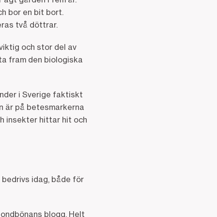
h bor en bit bort.
as två döttrar.
iktig och stor del av
ta fram den biologiska
nder i Sverige faktiskt
den är på betesmarkerna
h insekter hittar hit och
bedrivs idag, både för
 bondbönans blogg. Helt