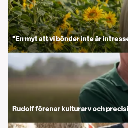
"En myt att vi bönder inte är intres
Länk
Rudolf förenar kulturarv och precis
Länk