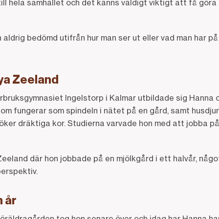
ill hela samhället och det känns väldigt viktigt att få göra
an aldrig bedömd utifrån hur man ser ut eller vad man har på
Nya Zeeland
rbruksgymnasiet Ingelstorp i Kalmar utbildade sig Hanna o
om fungerar som spindeln i nätet på en gård, samt husdjur
öker dräktiga kor. Studierna varvade hon med att jobba på
 Zeeland där hon jobbade på en mjölkgård i ett halvår, nå
erspektiv.
m år
föräldragården tog hon senare över och idag har Hanna har