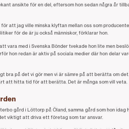
kant ansikte för en del, eftersom hon sedan några år tillb
 för att jag ville minska klyftan mellan oss som producen
itiker för de är ju också människor, förklarar hon.
 att vara med i Svenska Bönder tvekade hon lite men besl
rför hon redan är aktiv på sociala medier där hon delar v
igt bra på det vi gör men vi är sämre på att berätta om det
årt att hitta tid för att berätta. Det är många som vill veta.
ården
erbo gård i Löttorp på Öland, samma gård som hon idag ha
det viktigt att driva ett företag som tar ansvar.