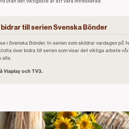
d utan det viktigaste är att vara intresserad.
idrar till serien Svenska Bönder
se i Svenska Bönder, tv-serien som skildrar vardagen på f
olta över bidra till serien som visar det viktiga arbete vå
 alla.
å Viaplay och TV3.