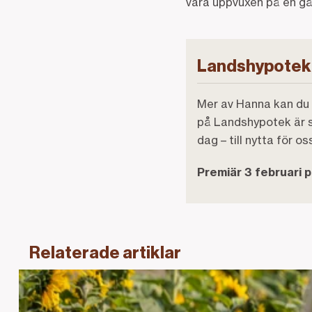
vara uppvuxen på en går
Landshypotek b
Mer av Hanna kan du 
på Landshypotek är st
dag – till nytta för oss
Premiär 3 februari p
Relaterade artiklar
Länk