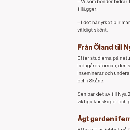
– Vi som bönder bidrar t
tillägger:
– I det här yrket blir m
väldigt skönt.
Från Öland till 
Efter studierna på natu
ladugårdsförman, den s
inseminerar och unders
och i Skåne.
Sen bar det av till Nya
viktiga kunskaper och p
Ägt gården i fe
Efter att ha jobbat på 