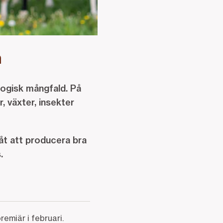
n
logisk mångfald. På
, växter, insekter
 åt att producera bra
s.
emiär i februari.