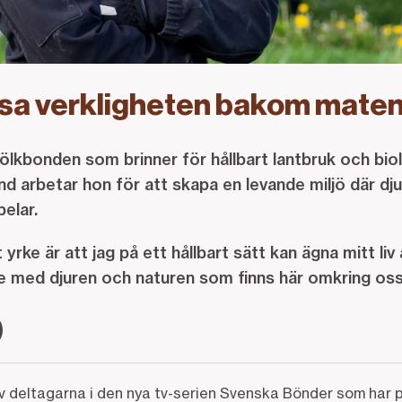
visa verkligheten bakom mate
ölkbonden som brinner för hållbart lantbruk och bio
 arbetar hon för att skapa en levande miljö där djur
elar.
yrke är att jag på ett hållbart sätt kan ägna mitt liv
e med djuren och naturen som finns här omkring os
 deltagarna i den nya tv-serien Svenska Bönder som har pr