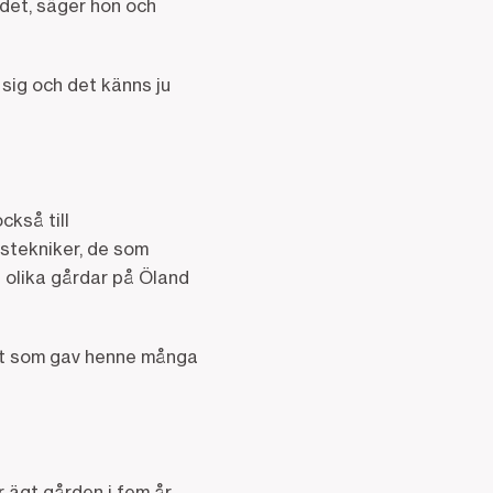
 det, säger hon och
 sig och det känns ju
ckså till
stekniker, de som
 olika gårdar på Öland
got som gav henne många
 ägt gården i fem år.