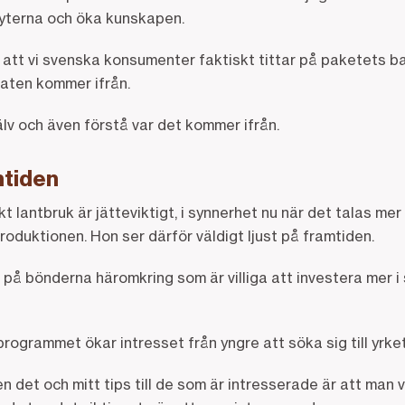
myterna och öka kunskapen.
t att vi svenska konsumenter faktiskt tittar på paketets bak
 maten kommer ifrån.
jälv och även förstå var det kommer ifrån.
mtiden
 lantbruk är jätteviktigt, i synnerhet nu när det talas m
oduktionen. Hon ser därför väldigt ljust på framtiden.
på bönderna häromkring som är villiga att investera mer i 
ogrammet ökar intresset från yngre att söka sig till yrke
en det och mitt tips till de som är intresserade är att man 