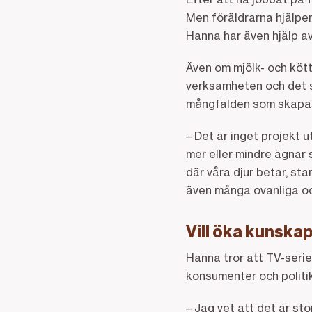
Men föräldrarna hjälper 
Hanna har även hjälp a
Även om mjölk- och kött
verksamheten och det so
mångfalden som skapa
– Det är inget projekt 
mer eller mindre ägnar
där våra djur betar, sta
även många ovanliga oc
Vill öka kunska
Hanna tror att TV-seri
konsumenter och politi
– Jag vet att det är s