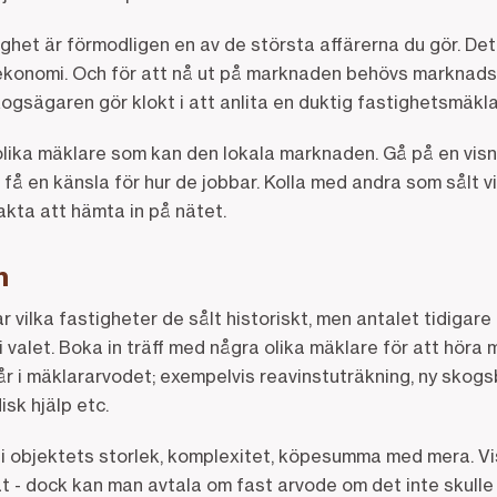
ighet är förmodligen en av de största affärerna du gör. D
 ekonomi. Och för att nå ut på marknaden behövs marknadsf
ogsägaren gör klokt i att anlita en duktig fastighetsmäkl
lika mäklare som kan den lokala marknaden. Gå på en visni
 få en känsla för hur de jobbar. Kolla med andra som sålt v
fakta att hämta in på nätet.
n
 vilka fastigheter de sålt historiskt, men antalet tidigare 
 i valet. Boka in träff med några olika mäklare för att höra
r i mäklararvodet; exempelvis reavinstuträkning, ny skogs
disk hjälp etc.
i objektets storlek, komplexitet, köpesumma med mera. Vis
 - dock kan man avtala om fast arvode om det inte skulle b