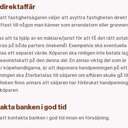
 direktaffär
tt fastighetsägaren väljer att avyttra fastigheten direkt t
oftast till någon man känner som arrendatorn eller grannen
att ta hjälp av en mäklare/jurist för att få det rätt avta
ras på båda parters önskemål. Exempelvis ska eventuella 
as ett separat värde. Köparen ska rimligen inte betala l
 reavinstskatt på den denna del. En annan viktig del som är
tar köpehandligarna, är att deponera handpenningen på ett
ningen ska återbetalas till säljaren om affären skulle gå t
s. Risken finns annars att säljaren har förbrukat handpenni
l köparen.
akta banken i god tid
att kontakta banken i god tid innan en försäljning.