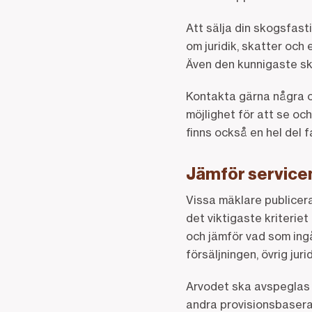
Att sälja din skogsfast
om juridik, skatter och
Även den kunnigaste sk
Kontakta gärna några o
möjlighet för att se och
finns också en hel del 
Jämför service
Vissa mäklare publicerar
det viktigaste kriteriet
och jämför vad som ingå
försäljningen, övrig juri
Arvodet ska avspeglas 
andra provisionsbaserat