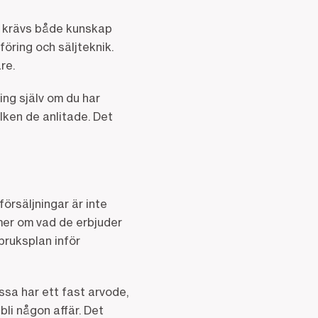
et krävs både kunskap
öring och säljteknik.
are.
ng själv om du har
ilken de anlitade. Det
försäljningar är inte
 mer om vad de erbjuder
bruksplan inför
sa har ett fast arvode,
li någon affär. Det