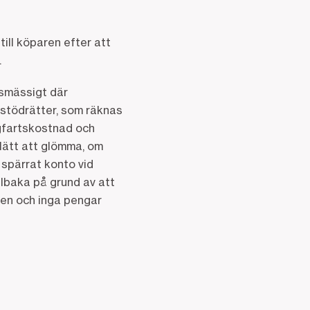
ill köparen efter att
.
lsmässigt där
stödrätter, som räknas
agfartskostnad och
 lätt att glömma, om
 spärrat konto vid
illbaka på grund av att
ngen och inga pengar