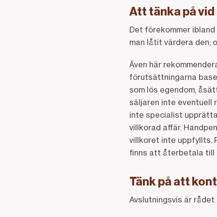
Att tänka på vid
Det förekommer ibland a
man låtit värdera den; 
Även här rekommenderas 
förutsättningarna base
som lös egendom, åsätt
säljaren inte eventuell
inte specialist upprät
villkorad affär. Handpen
villkoret inte uppfyllt
finns att återbetala til
Tänk på att kont
Avslutningsvis är rådet 