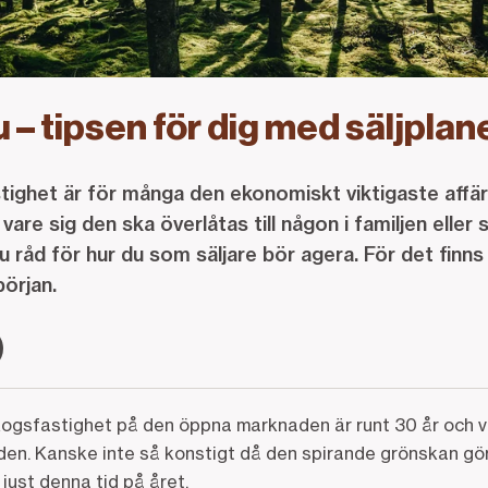
lu – tipsen för dig med säljplan
stighet är för många den ekonomiskt viktigaste affä
vare sig den ska överlåtas till någon i familjen eller 
 råd för hur du som säljare bör agera. För det finns
början.
ogsfastighet på den öppna marknaden är runt 30 år och vå
den. Kanske inte så konstigt då den spirande grönskan gör
just denna tid på året.