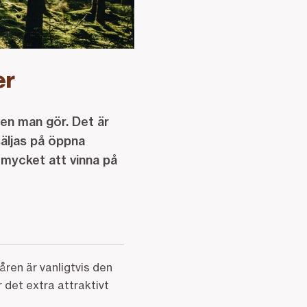
er
ren man gör. Det är
säljas på öppna
 mycket att vinna på
ren är vanligtvis den
 det extra attraktivt