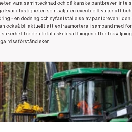
gheten vara samintecknad och då kanske pantbreven inte s
a kvar i fastigheten som säljaren eventuellt väljer att beh
ing - en dödning och nyfastställelse av pantbreven i den
 kan också bli aktuellt att extraamortera i samband med fö
 säkerhet för den totala skuldsättningen efter försäljnin
nga missförstånd sker.