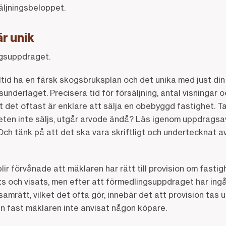
säljningsbeloppet.
är unik
ngsuppdraget.
tid ha en färsk skogsbruksplan och det unika med just din 
gsunderlaget. Precisera tid för försäljning, antal visningar 
t det oftast är enklare att sälja en obebyggd fastighet. 
ten inte säljs, utgår arvode ändå? Läs igenom uppdragsav
. Och tänk på att det ska vara skriftligt och undertecknat 
lir förvånade att mäklaren har rätt till provision om fastig
s och visats, men efter att förmedlingsuppdraget har ingå
amrätt, vilket det ofta gör, innebär det att provision tas 
n fast mäklaren inte anvisat någon köpare.