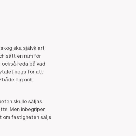
skog ska självklart
och sätt en ram för
Ta också reda på vad
talet noga för att
av både dig och
heten skulle säljas
tts. Men inbegriper
ut om fastigheten säljs