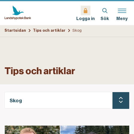
Sök
Meny
Logga in
Startsidan
Tips och artiklar
Skog
Tips och artiklar
Skog
Börja i tid när skogen ska gå i arv