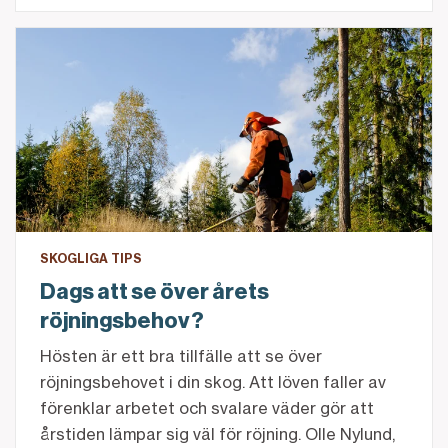
Dags att se över årets röjningsbehov?
SKOGLIGA TIPS
Dags att se över årets
röjningsbehov?
Hösten är ett bra tillfälle att se över
röjningsbehovet i din skog. Att löven faller av
förenklar arbetet och svalare väder gör att
årstiden lämpar sig väl för röjning. Olle Nylund,