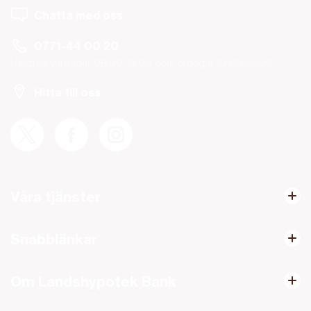
Chatta med oss
0771-44 00 20
Helgfria vardagar 08.00-19.00 och lördagar 10.00-14.00.
Hitta till oss
Våra tjänster
Snabblänkar
Om Landshypotek Bank