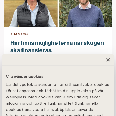
ÄGA SKOG
Här finns möjligheterna när skogen
ska finansieras
Intresset för att äga skog är fortsatt stort –
men vad ska man tänka på när man ska låna till
skog, och vad tittar banken på? Det vet man på
Vi använder cookies
Landshypotek Bank, som hjälpt till att
Landshypotek använder, efter ditt samtycke, cookies
finansiera skog i snart 200 år.
för att anpassa och förbättra din upplevelse på vår
webbplats. Med cookies kan vi erbjuda dig säker
Ha koll på regler för Skogskontot – och få det klart ti
inloggning och bättre funktionalitet (funktionella
cookies), analysera hur webbplatsen används
(statistikcookies) och erbjuda personligt anpassat