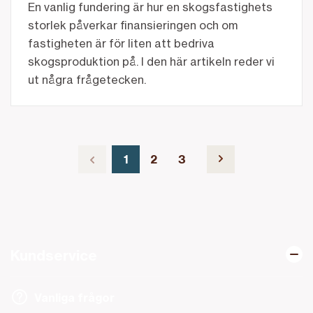
En vanlig fundering är hur en skogsfastighets
storlek påverkar finansieringen och om
fastigheten är för liten att bedriva
skogsproduktion på. I den här artikeln reder vi
ut några frågetecken.
l föregående sida
1
2
3
Nuvarande sida, sida
av 3
Gå till sida
av 3
Gå till sida
av 3
Gå till nästa sid
Kundservice
Vanliga frågor