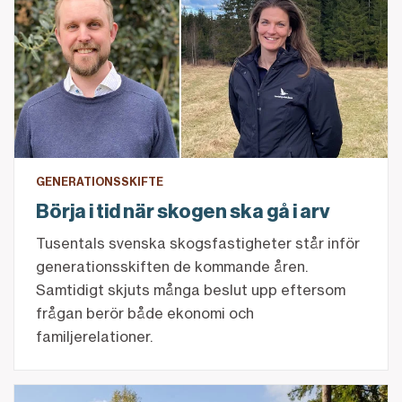
GENERATIONSSKIFTE
Börja i tid när skogen ska gå i arv
Tusentals svenska skogsfastigheter står inför
generationsskiften de kommande åren.
Samtidigt skjuts många beslut upp eftersom
frågan berör både ekonomi och
familjerelationer.
Det kan du som skogsägare vänta dig av de olika riks