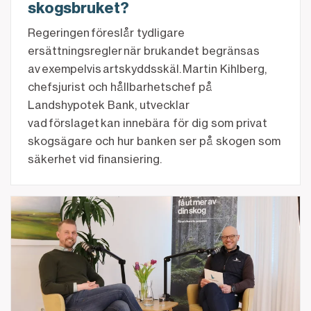
skogsbruket?
Regeringen föreslår tydligare
ersättningsregler när brukandet begränsas
av exempelvis artskyddsskäl. Martin Kihlberg,
chefsjurist och hållbarhetschef på
Landshypotek Bank, utvecklar
vad förslaget kan innebära för dig som privat
skogsägare och hur banken ser på skogen som
säkerhet vid finansiering.
Olle Nylund om marknadsläget, Johannes framfart och