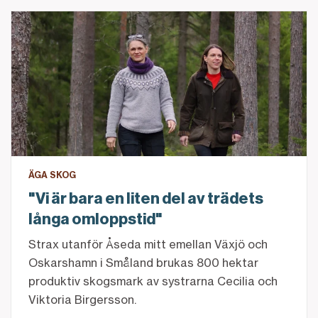
"Vi är bara en liten del av trädets långa omloppstid"
ÄGA SKOG
"Vi är bara en liten del av trädets
långa omloppstid"
Strax utanför Åseda mitt emellan Växjö och
Oskarshamn i Småland brukas 800 hektar
produktiv skogsmark av systrarna Cecilia och
Viktoria Birgersson.