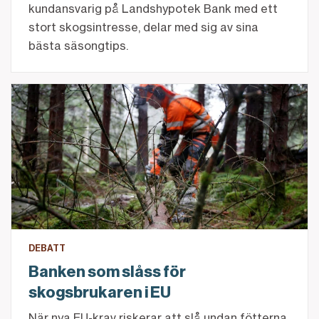
kundansvarig på Landshypotek Bank med ett
stort skogsintresse, delar med sig av sina
bästa säsongtips.
Banken som slåss för skogsbrukaren i EU
DEBATT
Banken som slåss för
skogsbrukaren i EU
När nya EU-krav riskerar att slå undan fötterna