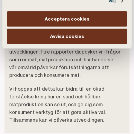
Välj
matproduktionen. Vi på Landshypotek har
finansierat Sveriges lantbrukare i snart 200 år
Acceptera cookies
och har därmed rötterna i landets lantbruk. Vi
tycker det är viktigt att bruka naturens resurser
på ett långsiktigt bra sätt och vill öka
Avvisa cookies
medvetenheten om hur våra val påverkar
utvecklingen. I tre rapporter djupdyker vi i frågor
som rör mat, matproduktion och hur händelser i
vår omvärld påverkar förutsättningarna att
producera och konsumera mat.
Vi hoppas att detta kan bidra till en ökad
förståelse kring hur en sund och hållbar
matproduktion kan se ut, och ge dig som
konsument verktyg för att göra aktiva val.
Tillsammans kan vi påverka utvecklingen.