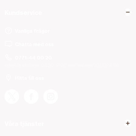
Kundservice
Vanliga frågor
Chatta med oss
0771-44 00 20
Helgfria vardagar 08.00-19.00 och lördagar 10.00-14.00.
Hitta till oss
Våra tjänster