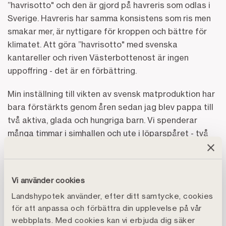
”havrisotto" och den är gjord på havreris som odlas i
Sverige. Havreris har samma konsistens som ris men
smakar mer, är nyttigare för kroppen och bättre för
klimatet. Att göra ”havrisotto" med svenska
kantareller och riven Västerbottenost är ingen
uppoffring - det är en förbättring.
Min inställning till vikten av svensk matproduktion har
bara förstärkts genom åren sedan jag blev pappa till
två aktiva, glada och hungriga barn. Vi spenderar
många timmar i simhallen och ute i löparspåret - två
platser där man får komma nära även eliten. Det är
inte av en slump att våra elitidrottare väljer att äta
svenskproducerat när det är så nyttigt och fritt från
Vi använder cookies
potentiellt suspekta substanser. Vi behöver inte alla
Landshypotek använder, efter ditt samtycke, cookies
vara elitidrottare, men vi kan ta efter deras sunda
för att anpassa och förbättra din upplevelse på vår
matvanor. Leta efter den svenska flaggan när du
webbplats. Med cookies kan vi erbjuda dig säker
handlar nästa gång - din kropp och det svenska