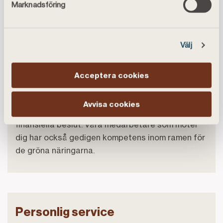
Marknadsföring
Tillgänglig kompetens och
Välj
kunskap
Acceptera cookies
Hos oss får du hjälp att hitta lösningar för dig och
din gård. Vi ger dig finansiell vägledning inom
Avvisa cookies
ramen för ditt behov – så att du kan fatta kloka
finansiella beslut. Våra medarbetare som möter
dig har också gedigen kompetens inom ramen för
de gröna näringarna.
Personlig service