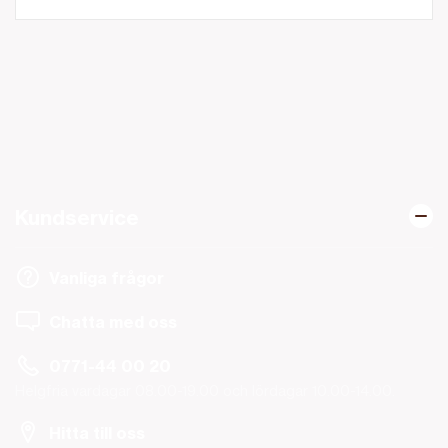
Kundservice
Vanliga frågor
Chatta med oss
0771-44 00 20
Helgfria vardagar 08.00-19.00 och lördagar 10.00-14.00.
Hitta till oss