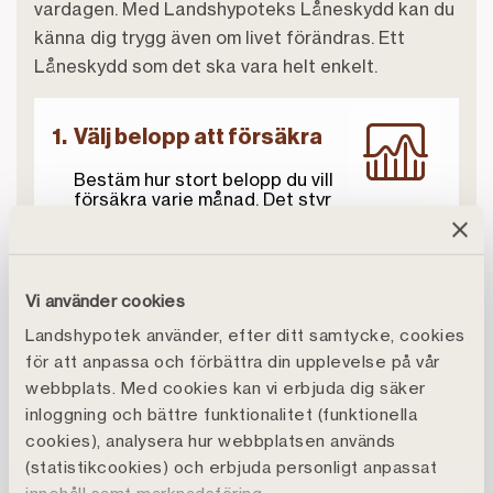
vardagen. Med Landshypoteks Låneskydd kan du
känna dig trygg även om livet förändras. Ett
Låneskydd som det ska vara helt enkelt.
1.
Välj belopp att försäkra
Bestäm hur stort belopp du vill
försäkra varje månad. Det styr
hur stor din månadskostnad blir.
Vi använder cookies
2.
Ansök om Låneskydd
Landshypotek använder, efter ditt samtycke, cookies
Du ansöker om försäkringen
för att anpassa och förbättra din upplevelse på vår
genom att kontakta Credit Life
Nordic, det tar bara några
webbplats. Med cookies kan vi erbjuda dig säker
minuter. Du når dem på
08-490
inloggning och bättre funktionalitet (funktionella
047 14.
cookies), analysera hur webbplatsen används
(statistikcookies) och erbjuda personligt anpassat