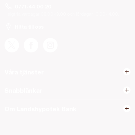
0771-44 00 20
Helgfria vardagar 08.00-19.00 och lördagar 10.00-14.00.
Hitta till oss
Våra tjänster
Snabblänkar
Om Landshypotek Bank