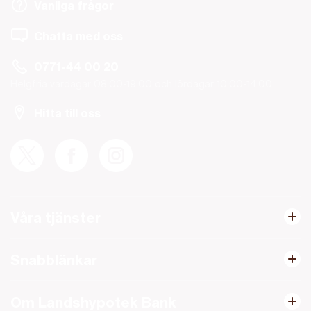
Vanliga frågor
Chatta med oss
0771-44 00 20
Helgfria vardagar 08.00-19.00 och lördagar 10.00-14.00.
Hitta till oss
Våra tjänster
Snabblänkar
Om Landshypotek Bank