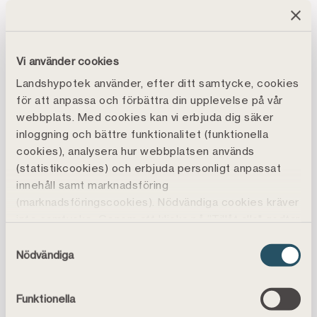
disposition av föreningens vinst
ansvarsfrihet åt styrelseledamöterna
Vi använder cookies
arvode till förtroendevalda
Landshypotek använder, efter ditt samtycke, cookies
val av ledamöter till styrelsen i föreningen
för att anpassa och förbättra din upplevelse på vår
val av revisorer och föreningsgranskare
webbplats. Med cookies kan vi erbjuda dig säker
inloggning och bättre funktionalitet (funktionella
övriga ärenden enligt lag eller stadgarna
cookies), analysera hur webbplatsen används
(statistikcookies) och erbjuda personligt anpassat
innehåll samt marknadsföring
Protokoll föreningsstämmor
(marknadsföringscookies). Nödvändiga cookies kräver
inte samtycke. Genom att klicka på ”Tillåt alla" godtar
du även funktions-, marknadsförings- och
Protokoll inkl. bilagor Stämma 2026.pdf
Samtyckesval
statistikcookies vilket är frivilligt.
Nödvändiga
Protokoll inkl. bilagor Stämma 2025..pdf
Du kan läsa mer, ändra dina val eller återkalla
Protokoll inkl. bilagor Stämma 2024.pdf
samtycke under
Cookiepolicy
.
Funktionella
Placeringen av cookies kan även innebära att vi
Protokoll inkl bilagor Stämma 2023 (pdf)