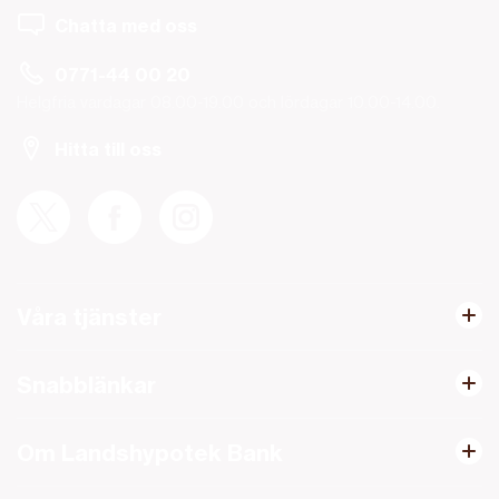
Chatta med oss
0771-44 00 20
Helgfria vardagar 08.00-19.00 och lördagar 10.00-14.00.
Hitta till oss
Våra tjänster
Snabblänkar
Om Landshypotek Bank