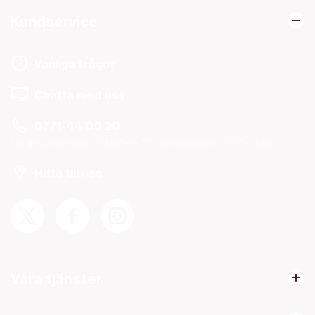
Kundservice
Vanliga frågor
Chatta med oss
0771-44 00 20
Helgfria vardagar 08.00-19.00 och lördagar 10.00-14.00.
Hitta till oss
Våra tjänster