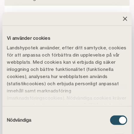
Könsfördelning
(män/kvinnor):
Vi använder cookies
Landshypotek använder, efter ditt samtycke, cookies
112 (43%) / 124
– totalt
för att anpassa och förbättra din upplevelse på vår
(53%)
webbplats. Med cookies kan vi erbjuda dig säker
inloggning och bättre funktionalitet (funktionella
– chefer
12 (48%) / 13 (52%)
cookies), analysera hur webbplatsen används
(statistikcookies) och erbjuda personligt anpassat
– ledningsgrupp
6 (75%) / 2 (25%)
innehåll samt marknadsföring
(marknadsföringscookies). Nödvändiga cookies kräver
– styrelse
5 (71%) / 2 (29%)
inte samtycke. Genom att klicka på ”Tillåt alla" godtar
du även funktions-, marknadsförings- och
Samtyckesval
Personalomsättning
6%
statistikcookies vilket är frivilligt.
Nödvändiga
Du kan läsa mer, ändra dina val eller återkalla
Medarbetarengagemang,
44
samtycke under
Cookiepolicy
.