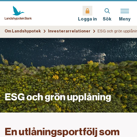
Sök
Meny
Logga in
Om Landshypotek
Investerarrelationer
ESG och grön upplåni
ESG och grön upplåning
En utlåningsportfölj som