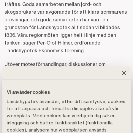
träffas. Goda samarbeten mellan jord- och
skogsbrukare var avgörande för att klara sommarens
prövningar, och goda samarbeten har varit en
grundsten för Landshypotek allt sedan vi bildades
1836. Våra regionmöten ligger helt i linje med den
tanken, säger Per-Olof Hilmér, ordförande,
Landshypotek Ekonomisk förening.
Utöver mötesförhandlingar, diskussioner om
verksamhetens kärnfrågor och förslag till utdelning
till sina medlemmar, som för region Wermland föreslås
bli 7,9 miljoner kr, ges det på tisdag även tillfälle att
Vi använder cookies
lyssna till bland andra regionordförande Bernt
Landshypotek använder, efter ditt samtycke, cookies
Karlenäs, Catharina Åbjörnsson Lindgren som är
för att anpassa och förbättra din upplevelse på vår
affärschef privatmarknad på Landshypotek Bank,
webbplats. Med cookies kan vi erbjuda dig säker
Maria Hollander som är VD på Paper Province, och
inloggning och bättre funktionalitet (funktionella
Lars Sjöberg från Stora Enso.
cookies), analysera hur webbplatsen används