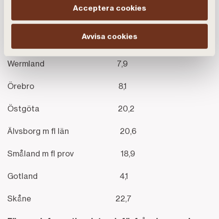
Acceptera cookies
Gävle-Dala 5,3
Avvisa cookies
Mälarprovinserna 21,3
Wermland 7,9
Örebro 8,1
Östgöta 20,2
Älvsborg m fl län 20,6
Småland m fl prov 18,9
Gotland 4,1
Skåne 22,7