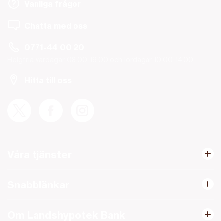
Vanliga frågor
Chatta med oss
0771-44 00 20
Helgfria vardagar 08.00-19.00 och lördagar 10.00-14.00.
Hitta till oss
Våra tjänster
Snabblänkar
Om Landshypotek Bank