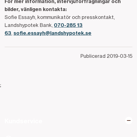
För mer information, intervjuförfrågningar och
bilder, vänligen kontakta:
Sofie Essayh, kommunikatör och presskontakt,
Landshypotek Bank,
070-285 13
63
,
sofie.essayh@landshypotek.se
Publicerad
2019-03-15
;
Kundservice