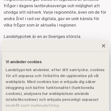
frågor i dagens lantbrukssverige och möjlighet att
utvidga sitt nätverk. Varje regionmöte, även om de för
andra året i rad var digitala, gav en unik känsla för
vilka frågor som är aktuella i regionen.
Landshypotek är en av Sveriges största
kooperationer med 37 000 medlemmar – bankens
lantbrukskunder äger tillsammans Landshypotek
Bank genom en ekonomisk förening. Medlemmarna är
Vi använder cookies
fördelade över 11 regioner som tillsammans täcker
hela landet från norr till söder.
Landshypotek använder, efter ditt samtycke, cookies
för att anpassa och förbättra din upplevelse på vår
Hela nya styrelsen för Landshypotek Ekonomisk
webbplats. Med cookies kan vi erbjuda dig säker
Förening i region Gotland
inloggning och bättre funktionalitet (funktionella
Fredrik Smitterberg, Levide (ordförande, omval)
cookies), analysera hur webbplatsen används
Elof Nilsson, Hall (omval)
(statistikcookies) och erbjuda personligt anpassat
innehåll samt marknadsföring
Eva Ingemarsson, Martebo (omval)