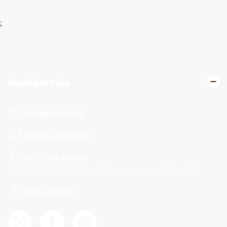
;
Kundservice
Vanliga frågor
Chatta med oss
0771-44 00 20
Helgfria vardagar 08.00-19.00 och lördagar 10.00-14.00.
Hitta till oss