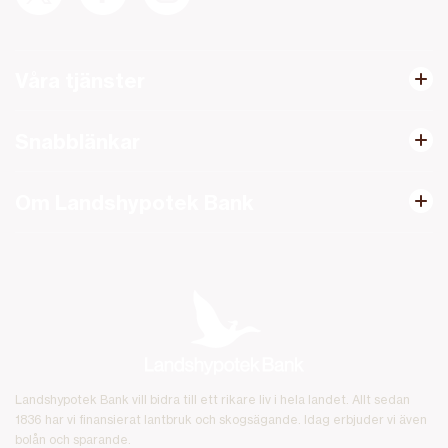
Våra tjänster
Snabblänkar
Om Landshypotek Bank
Landshypotek Bank vill bidra till ett rikare liv i hela landet. Allt sedan
1836 har vi finansierat lantbruk och skogsägande. Idag erbjuder vi även
bolån och sparande.