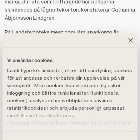
många där ute som fortfarande har pengarna
slumrandes på lågräntekonton, konstaterar Catharina
Åbjörnsson Lindgren.
På Landshypoteks mest populära sparkonto är
räntan nu 3,75 %. Landshypoteks sparkonton har fria
uttag, inga avgifter eller bindningstid och omfattas
givetvis av insättningsgarantin*
Vi använder cookies
Landshypotek använder, efter ditt samtycke, cookies
Se Landshypotek Banks aktuella snitträntor för
för att anpassa och förbättra din upplevelse på vår
bolån
.
webbplats. Med cookies kan vi erbjuda dig säker
inloggning och bättre funktionalitet (funktionella
Se Landshypotek Banks aktuella sparräntor för
cookies), analysera hur webbplatsen används
privatpersoner.
(statistikcookies) och erbjuda personligt anpassat
innehåll samt marknadsföring
Landshypotek – trygg finansiering sedan 1836
(marknadsföringscookies). Nödvändiga cookies kräver
Landshypotek grundades 1836 och är idag till
inte samtycke. Genom att klicka på ”Tillåt alla" godtar
du även funktions-, marknadsförings- och
utlåningen en av de tio största bankerna i Sverige.
Samtyckesval