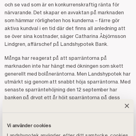
och se vad som är en konkurrenskraftig ränta för
närvarande. Det skapar en avvaktan på marknaden
som hämmar rörligheten hos kunderna – färre gör
aktiva kundval i en tid där det finns all anledning att
se över sina kostnader, säger Catharina Åbjörnsson
Lindgren, affärschef på Landshypotek Bank.
Många har reagerat på att sparräntorna på
marknaden inte har hängt med ökningen som skett
generellt med bolåneräntorna. Men Landshypotek har
utmärkt sig genom att snabbt höja sparräntorna. Med
senaste sparräntehöjning den 12 september har
banken på drygt ett år höjt sparräntorna på dess
vanligaste sparkonto med 2,80 procentenheter.
– I takt med att högre bolåneräntor ökar pressen på
Vi använder cookies
hushållens vardagsekonomi höjs rösterna för att
bankerna behöver justera upp sina sparräntor. Vi var
Landshypotek använder, efter ditt samtycke, cookies