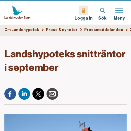
Sök
Meny
Logga in
Om Landshypotek
Press & nyheter
Pressmeddelanden
Landshypoteks snitträntor
i september