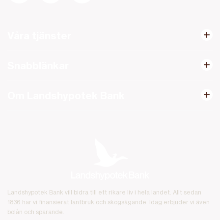
Våra tjänster
Snabblänkar
Om Landshypotek Bank
Landshypotek Bank vill bidra till ett rikare liv i hela landet. Allt sedan
1836 har vi finansierat lantbruk och skogsägande. Idag erbjuder vi även
bolån och sparande.