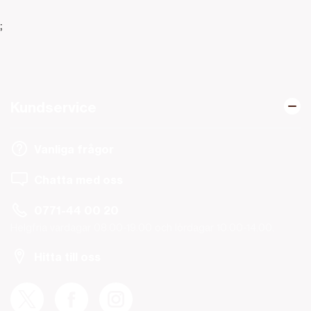
;
Kundservice
Vanliga frågor
Chatta med oss
0771-44 00 20
Helgfria vardagar 08.00-19.00 och lördagar 10.00-14.00.
Hitta till oss