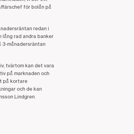
affärschef för bolån på
nadersräntan redan i
n lång rad andra banker
 på 3-månadersräntan
siv, tvärtom kan det vara
nativ på marknaden och
lt på kortare
kningar och de kan
rnsson Lindgren.