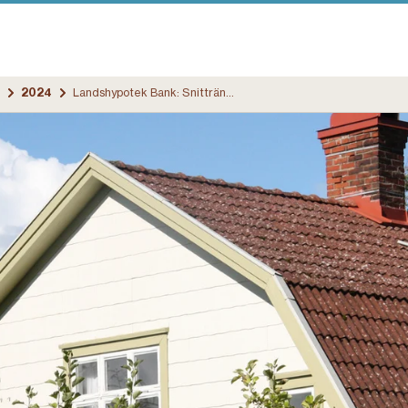
2024
Landshypotek Bank: Snitträntorna på bolån fortsätter ner