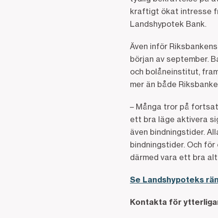
kraftigt ökat intresse 
Landshypotek Bank.
Även inför Riksbanken
början av september. B
och bolåneinstitut, fr
mer än både Riksbanke
– Många tror på fortsatt
ett bra läge aktivera s
även bindningstider. All
bindningstider. Och fö
därmed vara ett bra al
Se Landshypoteks rän
Kontakta för ytterlig