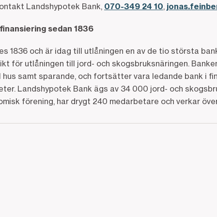
kontakt Landshypotek Bank,
070-349 24 10
,
jonas.feinb
finansiering sedan 1836
1836 och är idag till utlåningen en av de tio största ban
kt för utlåningen till jord- och skogsbruksnäringen. Bank
l hus samt sparande, och fortsätter vara ledande bank i fi
eter. Landshypotek Bank ägs av 34 000 jord- och skogsb
omisk förening, har drygt 240 medarbetare och verkar över