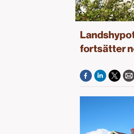
Landshypote
fortsätter n