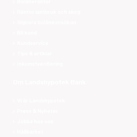
Bolåneräntor
Räntor lantbruk och skog
Signera bolåneansökan
Bli kund
Kundservice
Tips & artiklar
Inkomstverifiering
Om Landshypotek Bank
Vi är Landshypotek
Press & Nyheter
Jobba hos oss
Hållbarhet