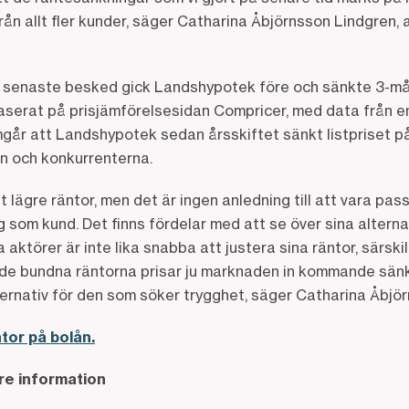
från allt fler kunder, säger Catharina Åbjörnsson Lindgren, 
s senaste besked gick Landshypotek före och sänkte 3-må
aserat på prisjämförelsesidan Compricer, med data från e
amgår att Landshypotek sedan årsskiftet sänkt listpriset
n och konkurrenterna.
 lägre räntor, men det är ingen anledning till att vara pas
ig som kund. Det finns fördelar med att se över sina alter
a aktörer är inte lika snabba att justera sina räntor, särski
r de bundna räntorna prisar ju marknaden in kommande sän
ternativ för den som söker trygghet, säger Catharina Åbjö
tor på bolån.
are information