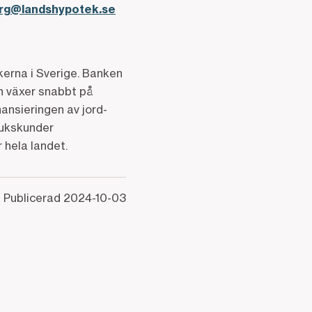
erg@landshypotek.se
kerna i Sverige. Banken
en växer snabbt på
nansieringen av jord-
rukskunder
 hela landet.
Publicerad
2024-10-03