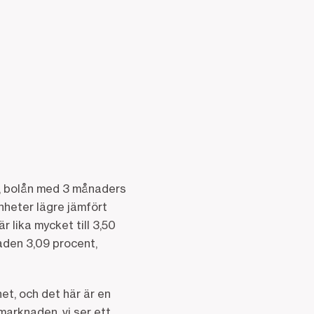
e, bolån med 3 månaders
enheter lägre jämfört
 lika mycket till 3,50
naden 3,09 procent,
et, och det här är en
marknaden, vi ser ett