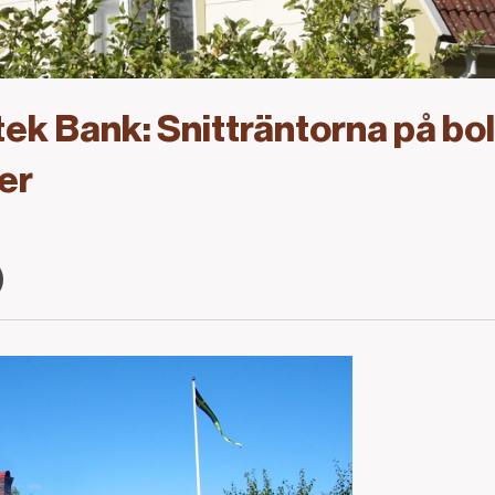
k Bank: Snitträntorna på bo
er