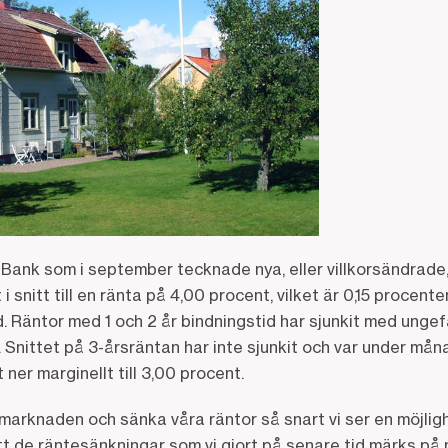
Bank som i september tecknade nya, eller villkorsändrad
 i snitt till en ränta på 4,00 procent, vilket är 0,15 procent
äntor med 1 och 2 år bindningstid har sjunkit med ungefär
. Snittet på 3-årsräntan har inte sjunkit och var under må
ner marginellt till 3,00 procent.
å marknaden och sänka våra räntor så snart vi ser en möjligh
tt de räntesänkningar som vi gjort på senare tid märks på 