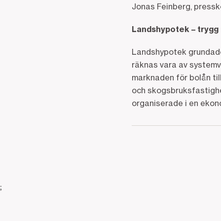
Jonas Feinberg, press
Landshypotek – trygg 
Landshypotek grundades 
räknas vara av systemvi
marknaden för bolån til
och skogsbruksfastigh
organiserade i en ekon
;