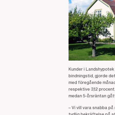
Kunder i Landshypotek 
bindningstid, gjorde det
med föregående månad. R
respektive 3,12 procent
medan 5-årsräntan gått 
– Vi vill vara snabba p
tydlig bekräftelse på a