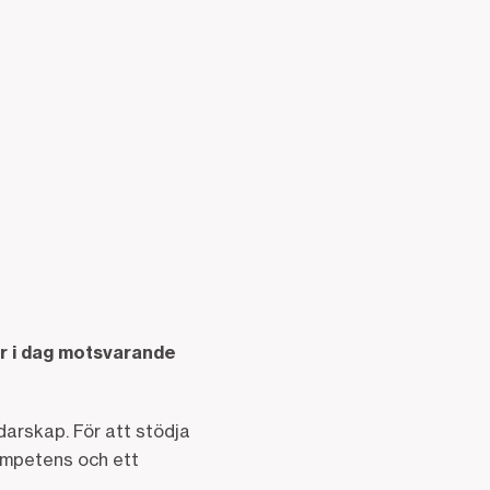
ar i dag motsvarande
darskap. För att stödja
kompetens och ett