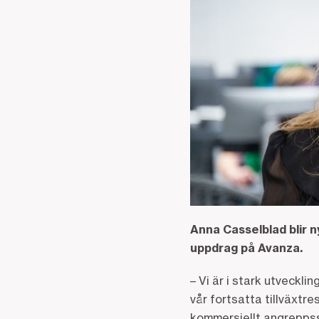
Anna Casselblad blir 
uppdrag på Avanza.
­– Vi är i stark utveck
vår fortsatta tillväxtr
kommersiellt angreppss