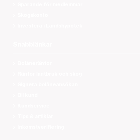
Sparande för medlemmar
Skogskonto
Investera i Landshypotek
Snabblänkar
Bolåneräntor
Räntor lantbruk och skog
Signera bolåneansökan
Bli kund
Kundservice
Tips & artiklar
Inkomstverifiering