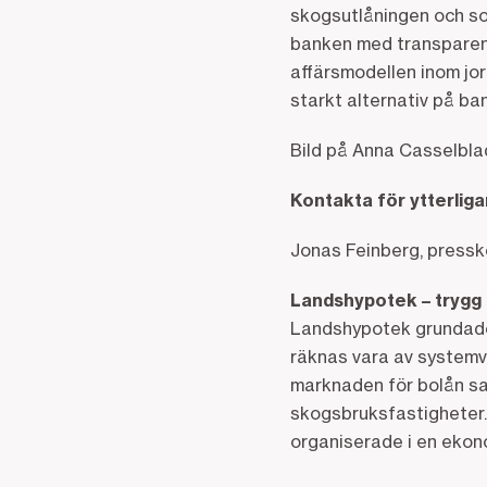
skogsutlåningen och s
banken med transparent
affärsmodellen inom jor
starkt alternativ på b
Bild på Anna Casselbla
Kontakta för ytterlig
Jonas Feinberg, press
Landshypotek – trygg 
Landshypotek grundades 
räknas vara av systemvi
marknaden för bolån sam
skogsbruksfastigheter
organiserade i en ekon