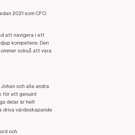
sedan 2021 som CFO.
d att navigera i ett
ch djup kompetens. Den
 kommer också att vara
 Johan och alla andra
 för ett genuint
a delar är helt
na driva värdeskapande
jord och