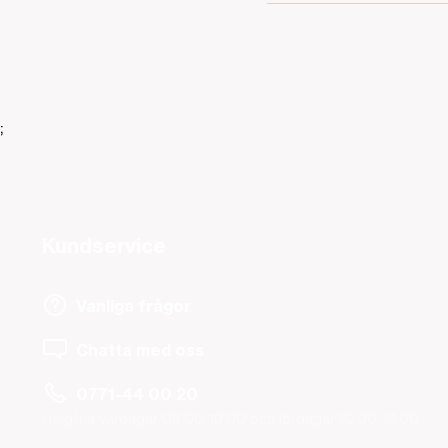
;
Kundservice
Vanliga frågor
Chatta med oss
0771-44 00 20
Helgfria vardagar 08.00-19.00 och lördagar 10.00-14.00.