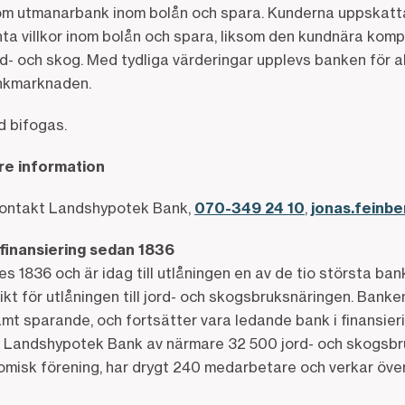
om utmanarbank inom bolån och spara. Kunderna uppskatt
a villkor inom bolån och spara, liksom den kundnära komp
d- och skog. Med tydliga värderingar upplevs banken för al
ankmarknaden.
d bifogas.
are information
kontakt Landshypotek Bank,
070-349 24 10
,
jonas.feinb
finansiering sedan 1836
1836 och är idag till utlåningen en av de tio största ban
kt för utlåningen till jord- och skogsbruksnäringen. Bank
t sparande, och fortsätter vara ledande bank i finansieri
. Landshypotek Bank av närmare 32 500 jord- och skogsb
omisk förening, har drygt 240 medarbetare och verkar över