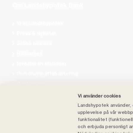
Om Landshypotek Bank
Vi är Landshypotek
Press & Nyheter
Jobba hos oss
Hållbarhet
Investerarrelationer
Personuppgiftshantering
Cookiepolicy
Tillgänglighet
Vi använder cookies
Landshypotek använder, e
upplevelse på vår webbpl
funktionalitet (funktione
och erbjuda personligt a