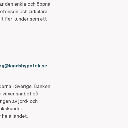
ar den enkla och öppna
etensen och cirkulära
lt fler kunder som ett
erg@landshypotek.se
kerna i Sverige. Banken
en växer snabbt på
ngen av jord- och
rukskunder
 hela landet.