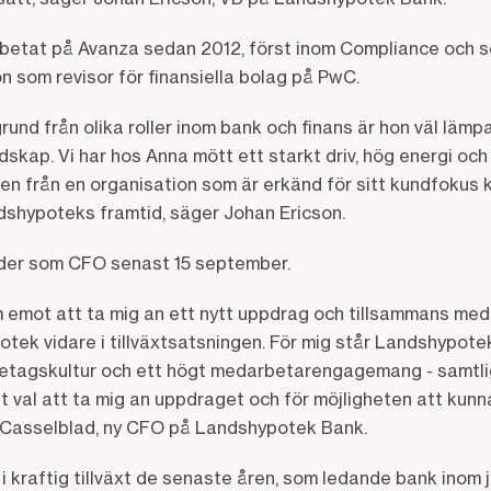
rbetat på Avanza sedan 2012, först inom Compliance och 
 som revisor för finansiella bolag på PwC.
nd från olika roller inom bank och finans är hon väl lämpa
ndskap. Vi har hos Anna mött ett starkt driv, hög energi o
n från en organisation som är erkänd för sitt kundfokus
ndshypoteks framtid, säger Johan Ericson.
äder som CFO senast 15 september.
m emot att ta mig an ett nytt uppdrag och tillsammans med
ek vidare i tillväxtsatsningen. För mig står Landshypotek
retagskultur och ett högt medarbetarengagemang - samtlig
t val att ta mig an uppdraget och för möjligheten att kun
a Casselblad, ny CFO på Landshypotek Bank.
i kraftig tillväxt de senaste åren, som ledande bank inom 