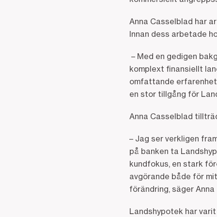
Anna Casselblad har a
Innan dess arbetade hon
– Med en gedigen bakgru
komplext finansiellt la
omfattande erfarenhete
en stor tillgång för La
Anna Casselblad tilltr
– Jag ser verkligen fra
på banken ta Landshypot
kundfokus, en stark fö
avgörande både för mit
förändring, säger Ann
Landshypotek har varit 