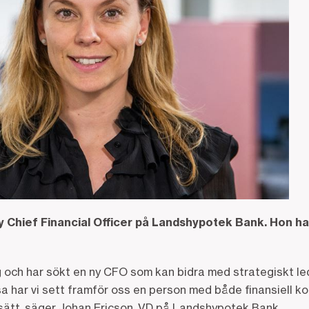
ny Chief Financial Officer på Landshypotek Bank. Hon h
ling och har sökt en ny CFO som kan bidra med strategiskt le
esa har vi sett framför oss en person med både finansiell 
ätt, säger Johan Ericson, VD på Landshypotek Bank.