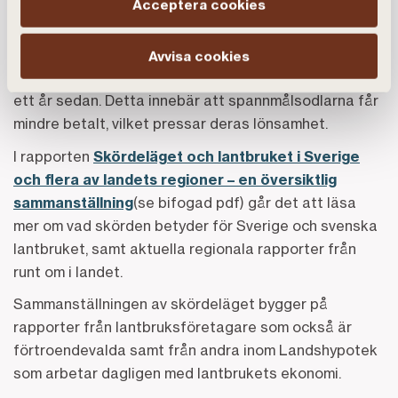
Acceptera cookies
Världsmarknadspriserna för både spannmål och
oljeväxter har haft en negativ utveckling under de
senaste månaderna. Även om detta följer ett
Avvisa cookies
säsongsmönster är priserna nu betydligt lägre än för
ett år sedan. Detta innebär att spannmålsodlarna får
mindre betalt, vilket pressar deras lönsamhet.
I rapporten
Skördeläget och lantbruket i Sverige
och flera av landets regioner – en översiktlig
sammanställning
(se bifogad pdf) går det att läsa
mer om vad skörden betyder för Sverige och svenska
lantbruket, samt aktuella regionala rapporter från
runt om i landet.
Sammanställningen av skördeläget bygger på
rapporter från lantbruksföretagare som också är
förtroendevalda samt från andra inom Landshypotek
som arbetar dagligen med lantbrukets ekonomi.