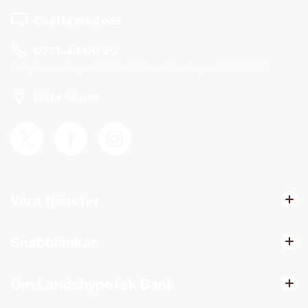
Chatta med oss
0771-44 00 20
Helgfria vardagar 08.00-19.00 och lördagar 10.00-14.00.
Hitta till oss
Våra tjänster
Snabblänkar
Om Landshypotek Bank