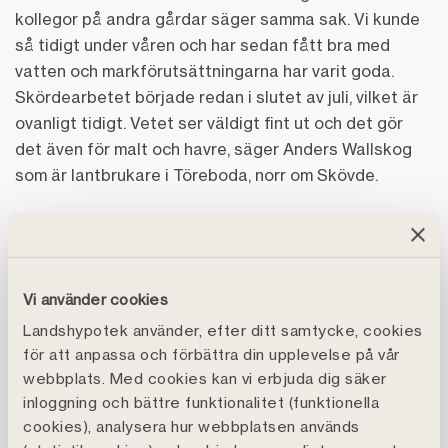
kollegor på andra gårdar säger samma sak. Vi kunde
så tidigt under våren och har sedan fått bra med
vatten och markförutsättningarna har varit goda.
Skördearbetet började redan i slutet av juli, vilket är
ovanligt tidigt. Vetet ser väldigt fint ut och det gör
det även för malt och havre, säger Anders Wallskog
som är lantbrukare i Töreboda, norr om Skövde.
Skördeläget 2025
Klart bättre än förra året
Vi använder cookies
Odlingsåret 2025 har varit betydligt mer gynnsamt än
Landshypotek använder, efter ditt samtycke, cookies
2024. Stora arealer höstvete som övervintrade bra,
för att anpassa och förbättra din upplevelse på vår
tidig vårsådd, svala temperaturer under vår och
webbplats. Med cookies kan vi erbjuda dig säker
försommaren samt fördelaktigt väder de senaste
inloggning och bättre funktionalitet (funktionella
veckorna innan skörd är några av de faktorer som
cookies), analysera hur webbplatsen används