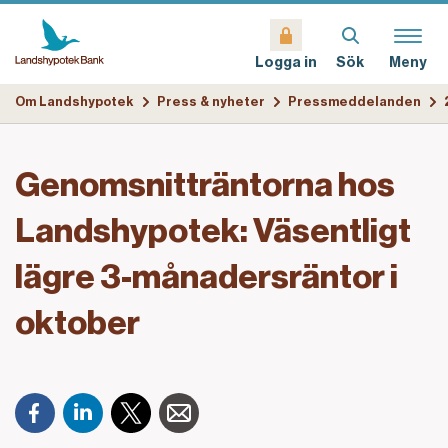
Sök
Meny
Logga in
Om Landshypotek
Press & nyheter
Pressmeddelanden
Genomsnitträntorna hos
Landshypotek: Väsentligt
lägre 3-månadersräntor i
oktober