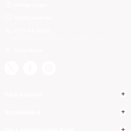
Vanliga frågor
Chatta med oss
0771-44 00 20
Helgfria vardagar 08.00-19.00 och lördagar 10.00-14.00.
Hitta till oss
Våra tjänster
Snabblänkar
Om Landshypotek Bank