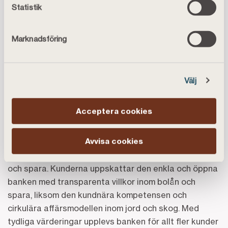
vår
personuppgiftspolicy
.
Statistik
och påverkar marknaden. Bolån är för många kunder
det viktigaste en bank kan erbjuda.
Marknadsföring
Kontakta för ytterligare information
Jonas Feinberg, presskontakt Landshypotek Bank,
Välj
070-349 24 10
,
jonas.feinberg@landshypotek.se
Om Landshypotek
Acceptera cookies
Landshypotek har varit i kraftig tillväxt de senaste
Avvisa cookies
åren, som ledande bank inom jord- och
skogsutlåningen och som utmanarbank inom bolån
och spara. Kunderna uppskattar den enkla och öppna
banken med transparenta villkor inom bolån och
spara, liksom den kundnära kompetensen och
cirkulära affärsmodellen inom jord och skog. Med
tydliga värderingar upplevs banken för allt fler kunder