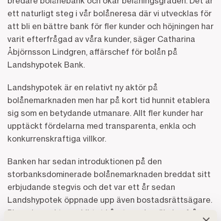
bredare bolånebank och ökar belåningsgraden. Det är
ett naturligt steg i vår bolåneresa där vi utvecklas för
att bli en bättre bank för fler kunder och höjningen har
varit efterfrågad av våra kunder, säger Catharina
Åbjörnsson Lindgren, affärschef för bolån på
Landshypotek Bank.
Landshypotek är en relativt ny aktör på
bolånemarknaden men har på kort tid hunnit etablera
sig som en betydande utmanare. Allt fler kunder har
upptäckt fördelarna med transparenta, enkla och
konkurrenskraftiga villkor.
Banken har sedan introduktionen på den
storbanksdominerade bolånemarknaden breddat sitt
erbjudande stegvis och det var ett år sedan
Landshypotek öppnade upp även bostadsrättsägare.
Placeringen i toppskiktet i årets undersökning från