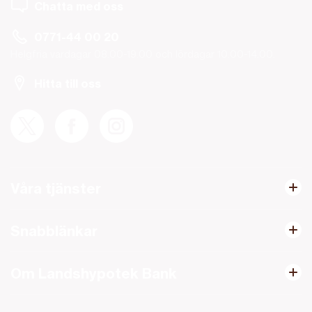
Chatta med oss
0771-44 00 20
Helgfria vardagar 08.00-19.00 och lördagar 10.00-14.00.
Hitta till oss
Våra tjänster
Snabblänkar
Om Landshypotek Bank