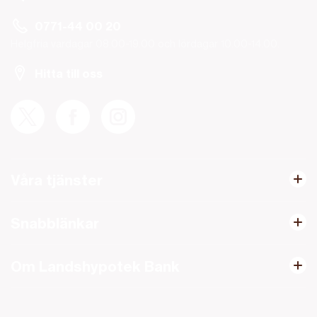
0771-44 00 20
Helgfria vardagar 08.00-19.00 och lördagar 10.00-14.00.
Hitta till oss
Våra tjänster
Snabblänkar
Om Landshypotek Bank