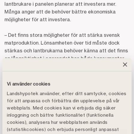
lantbrukare i panelen planerar att investera mer.
Många anger att de behöver bättre ekonomiska
möjligheter för att investera.
– Det finns stora möjligheter för att stärka svensk
matproduktion. Lönsamheten över tid måste dock
stärkas och lantbrukarna behöver känna att det finns
en långsiktighet i agerandet hos både konsumenter
och politiker för att verkligen kunna ta nästa steg.
Samtidigt är det positivt att många bygger buffert i
ett osäkert läge, det kan vara ett bra sätt att bygga
Vi använder cookies
ett uthålligt lantbruksföretagande, säger Stefan
Landshypotek använder, efter ditt samtycke, cookies
Malmström.
för att anpassa och förbättra din upplevelse på vår
webbplats. Med cookies kan vi erbjuda dig säker
inloggning och bättre funktionalitet (funktionella
Osäkerheten i ekonomin är ett orosmoln, men
cookies), analysera hur webbplatsen används
lantbrukarna känner också osäkerhet kring politiken.
(statistikcookies) och erbjuda personligt anpassat