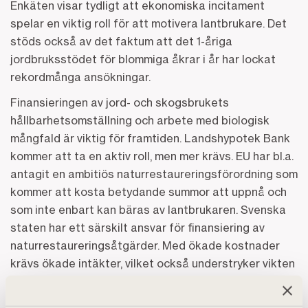
Enkäten visar tydligt att ekonomiska incitament
spelar en viktig roll för att motivera lantbrukare. Det
stöds också av det faktum att det 1-åriga
jordbruksstödet för blommiga åkrar i år har lockat
rekordmånga ansökningar.
Finansieringen av jord- och skogsbrukets
hållbarhetsomställning och arbete med biologisk
mångfald är viktig för framtiden. Landshypotek Bank
kommer att ta en aktiv roll, men mer krävs. EU har bl.a.
antagit en ambitiös naturrestaureringsförordning som
kommer att kosta betydande summor att uppnå och
som inte enbart kan bäras av lantbrukaren. Svenska
staten har ett särskilt ansvar för finansiering av
naturrestaureringsåtgärder. Med ökade kostnader
krävs ökade intäkter, vilket också understryker vikten
av att konsumenterna är villiga att betala för
svenskproducerade livsmedel.