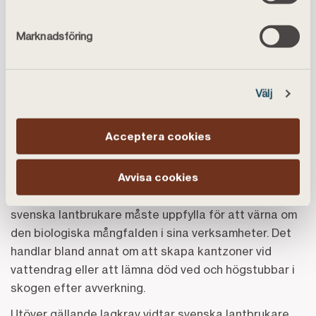
två sektorerna som kan skapa biologisk mångfald.
Genom att bruka och ta hand om naturen kan
Marknadsföring
biologisk mångfald både värnas och skapas. Med
betande djur och lantbruk hålls landskapet öppet,
skapas varierad natur och välkomnas arter
Välj
Konkreta insatser lantbrukare gör för biologisk
mångfald
Acceptera cookies
Från samhällets sida regleras insatser för biologisk
Avvisa cookies
mångfald genom ekonomiska incitament eller
regulatoriska krav. Det finns redan idag lagkrav som
svenska lantbrukare måste uppfylla för att värna om
den biologiska mångfalden i sina verksamheter. Det
handlar bland annat om att skapa kantzoner vid
vattendrag eller att lämna död ved och högstubbar i
skogen efter avverkning.
Utöver gällande lagkrav vidtar svenska lantbrukare