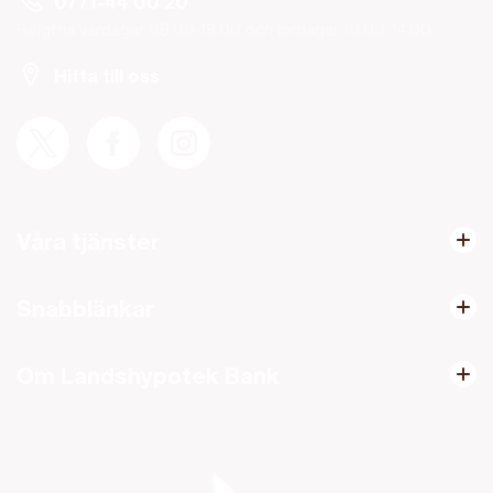
0771-44 00 20
Helgfria vardagar 08.00-19.00 och lördagar 10.00-14.00.
Hitta till oss
Våra tjänster
Snabblänkar
Om Landshypotek Bank