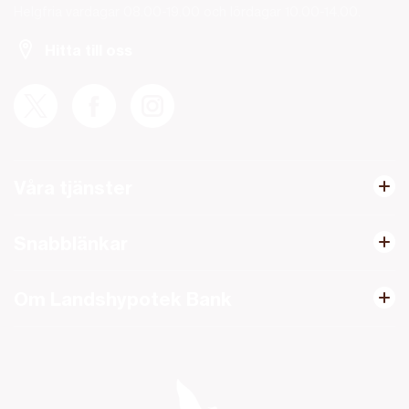
Helgfria vardagar 08.00-19.00 och lördagar 10.00-14.00.
Hitta till oss
Våra tjänster
Snabblänkar
Om Landshypotek Bank