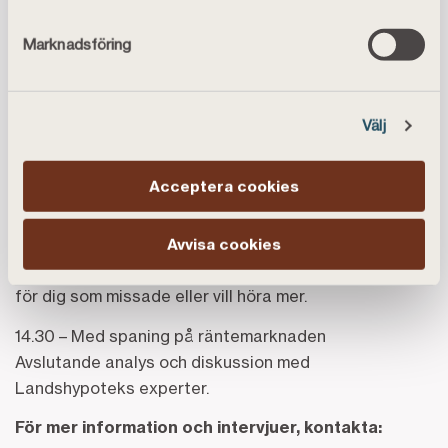
10.30 – Med spaning på räntemarknaden
Stefan Malmström och Åke Källström fortsätter
Marknadsföring
diskussionen om ränteläget och dess påverkan på
lantbruket.
Välj
11.30 – Läget i lantbruket!
Filip Olsson från Ludvig & Co samtalar med Stefan
Malmström om marknadsläget och framtidsspaningar.
Acceptera cookies
13.30 – Ny teknik på gården – kostnad, potential och
långsiktig vinst
Avvisa cookies
Samma inspirerande seminarium som på onsdagen –
för dig som missade eller vill höra mer.
14.30 – Med spaning på räntemarknaden
Avslutande analys och diskussion med
Landshypoteks experter.
För mer information och intervjuer, kontakta: