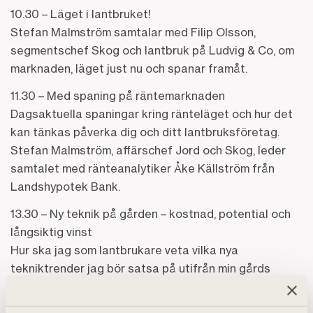
10.30 – Läget i lantbruket!
Stefan Malmström samtalar med Filip Olsson,
segmentschef Skog och lantbruk på Ludvig & Co, om
marknaden, läget just nu och spanar framåt.
11.30 – Med spaning på räntemarknaden
Dagsaktuella spaningar kring ränteläget och hur det
kan tänkas påverka dig och ditt lantbruksföretag.
Stefan Malmström, affärschef Jord och Skog, leder
samtalet med ränteanalytiker Åke Källström från
Landshypotek Bank.
13.30 – Ny teknik på gården – kostnad, potential och
långsiktig vinst
Hur ska jag som lantbrukare veta vilka nya
tekniktrender jag bör satsa på utifrån min gårds
förutsättningar? Helena Janström från Landshypotek
samt Karolina Muhrman och Per Frankelius från