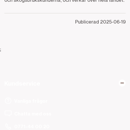
och skogsbrukskunderna, och verkar över hela landet.
Publicerad
2025-06-19
;
Kundservice
Vanliga frågor
Chatta med oss
0771-44 00 20