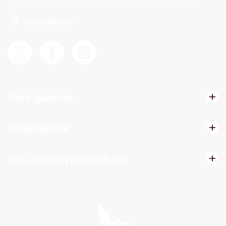
Helgfria vardagar 08.00-19.00 och lördagar 10.00-14.00.
Hitta till oss
Våra tjänster
Snabblänkar
Om Landshypotek Bank