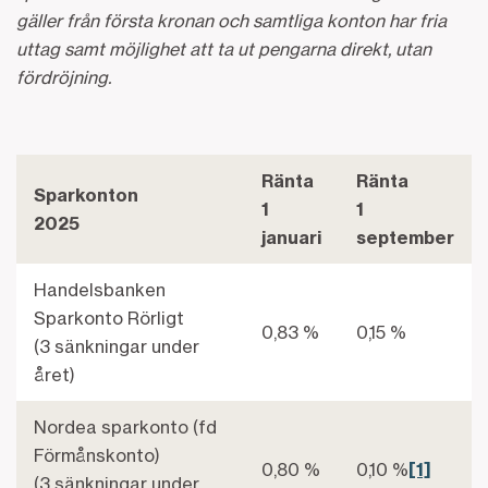
gäller från första kronan och samtliga konton har fria
uttag samt möjlighet att ta ut pengarna direkt, utan
fördröjning.
Ränta
Ränta
Sparkonton
1
1
2025
januari
september
Handelsbanken
Sparkonto Rörligt
0,83 %
0,15 %
(3 sänkningar under
året)
Nordea sparkonto (fd
Förmånskonto)
0,80 %
0,10 %
[1]
(3 sänkningar under