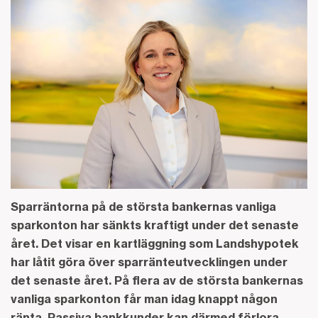
Sparräntorna på de största bankernas vanliga
sparkonton har sänkts kraftigt under det senaste
året. Det visar en kartläggning som Landshypotek
har låtit göra över sparränteutvecklingen under
det senaste året. På flera av de största bankernas
vanliga sparkonton får man idag knappt någon
ränta. Passiva bankkunder kan därmed förlora