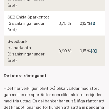
året)
SEB Enkla Sparkontot
(3 sänkningar under
0,75 %
0,15 %
[2]
året)
Swedbank
e-sparkonto
0,90 %
0,15 %
[3]
(3 sänkningar under
året)
Det stora räntegapet
– Det har verkligen blivit två olika världar med stort
gap mellan de sparräntor som olika aktörer erbjuder
med fria uttag. En del banker har nu så låga räntor att
det knappt lönar sig för kunden att sätta in pengarna