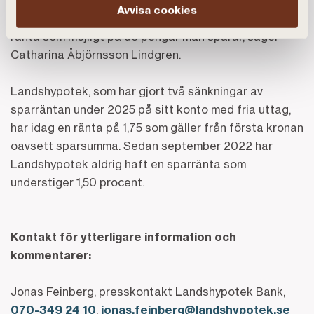
Avvisa cookies
privatekonomin. Samtidigt är det viktigt att få så bra
ränta som möjligt på de pengar man sparar, säger
Catharina Åbjörnsson Lindgren.
Landshypotek, som har gjort två sänkningar av
sparräntan under 2025 på sitt konto med fria uttag,
har idag en ränta på 1,75 som gäller från första kronan
oavsett sparsumma. Sedan september 2022 har
Landshypotek aldrig haft en sparränta som
understiger 1,50 procent.
Kontakt för ytterligare information och
kommentarer:
Jonas Feinberg, presskontakt Landshypotek Bank,
070-349 24 10
,
jonas.feinberg@landshypotek.se