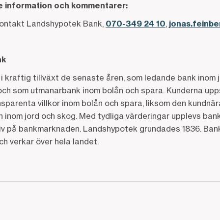
re information och kommentarer:
kontakt Landshypotek Bank,
070-349 24 10
,
jonas.feinb
nk
i kraftig tillväxt de senaste åren, som ledande bank inom 
och som utmanarbank inom bolån och spara. Kunderna upp
parenta villkor inom bolån och spara, liksom den kundn
n inom jord och skog. Med tydliga värderingar upplevs banke
tiv på bankmarknaden. Landshypotek grundades 1836. Bank
h verkar över hela landet.