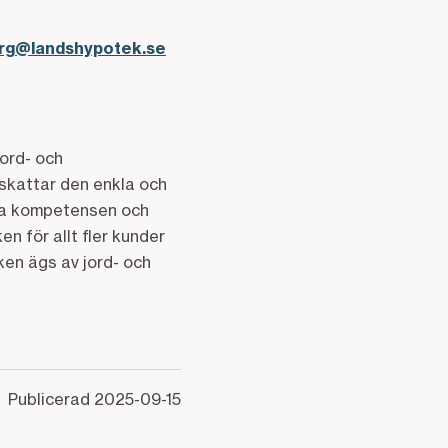
erg@landshypotek.se
jord- och
skattar den enkla och
ära kompetensen och
n för allt fler kunder
en ägs av jord- och
Publicerad
2025-09-15