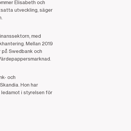
ommer Elisabeth och
rtsatta utveckling, säger
.
finanssektorn, med
skhantering. Mellan 2019
ler på Swedbank och
k Värdepappersmarknad.
nk- och
 Skandia. Hon har
 ledamot i styrelsen för