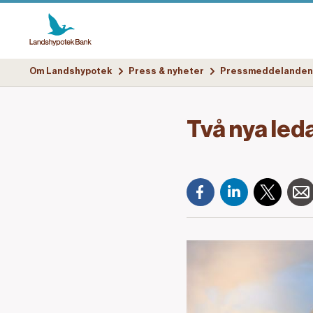
Om Landshypotek
Press & nyheter
Pressmeddelanden
Två nya led