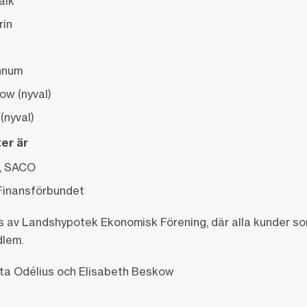
alk
rin
nnum
ow (nyval)
(nyval)
er är
n, SACO
 Finansförbundet
av Landshypotek Ekonomisk Förening, där alla kunder som l
dlem.
ita Odélius och Elisabeth Beskow