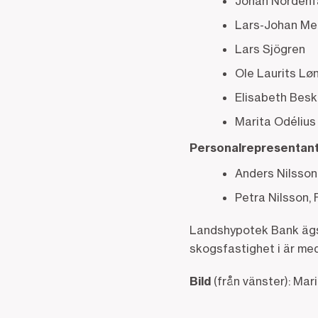
Johan Nordenf
Lars-Johan Me
Lars Sjögren
Ole Laurits Lø
Elisabeth Besk
Marita Odélius 
Personalrepresentant
Anders Nilsso
Petra Nilsson,
Landshypotek Bank ägs 
skogsfastighet i är me
Bild
(från vänster): Mar