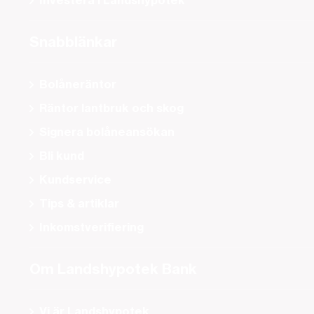
Investera i Landshypotek
Snabblänkar
Bolåneräntor
Räntor lantbruk och skog
Signera bolåneansökan
Bli kund
Kundservice
Tips & artiklar
Inkomstverifiering
Om Landshypotek Bank
Vi är Landshypotek