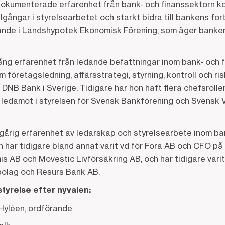
dokumenterade erfarenhet från bank- och finanssektorn k
llgångar i styrelsearbetet och starkt bidra till bankens fo
rande i Landshypotek Ekonomisk Förening, som äger banken
ång erfarenhet från ledande befattningar inom bank- och 
 företagsledning, affärsstrategi, styrning, kontroll och ri
 DNB Bank i Sverige. Tidigare har hon haft flera chefsrol
t ledamot i styrelsen för Svensk Bankförening och Svens
gårig erfarenhet av ledarskap och styrelsearbete inom ba
 har tidigare bland annat varit vd för Fora AB och CFO på
s AB och Movestic Livförsäkring AB, och har tidigare varit
bolag och Resurs Bank AB.
yrelse efter nyvalen:
Hyléen, ordförande