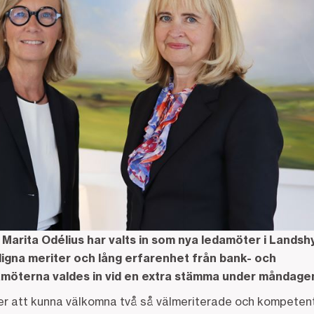
Marita Odélius har valts in som nya ledamöter i Lands
digna meriter och lång erfarenhet från bank- och
möterna valdes in vid en extra stämma under måndage
er att kunna välkomna två så välmeriterade och kompetenta