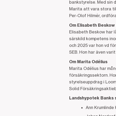
bankstyrelse. Med sin 
Marita att vara stora ti
Per-Olof Hilmér, ordfö
Om Elisabeth Beskow
Elisabeth Beskow har l
särskild kompetens inom
och 2025 var hon vd för
SEB. Hon har även vari
Om Marita Odélius
Marita Odélius har mån
försäkringssektorn. Hon
styrelseuppdrag i Loomi
Solid Försäkringsaktie
Landshypotek Banks st
Ann Krumlinde 