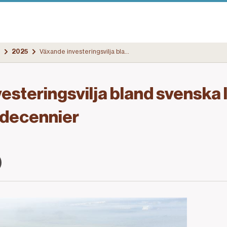
2025
Växande investeringsvilja bland svenska lantbrukare – högsta på decennier
esteringsvilja bland svenska
 decennier