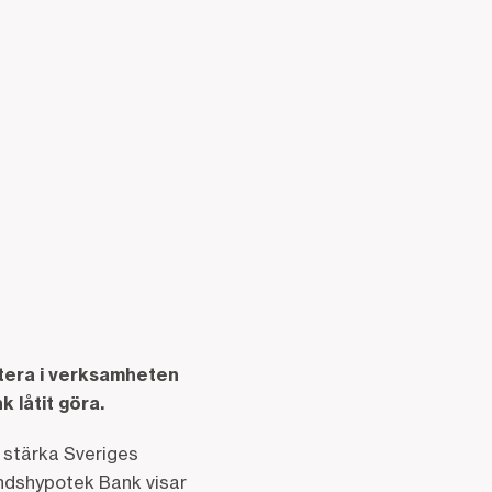
estera i verksamheten
 låtit göra.
t stärka Sveriges
andshypotek Bank visar