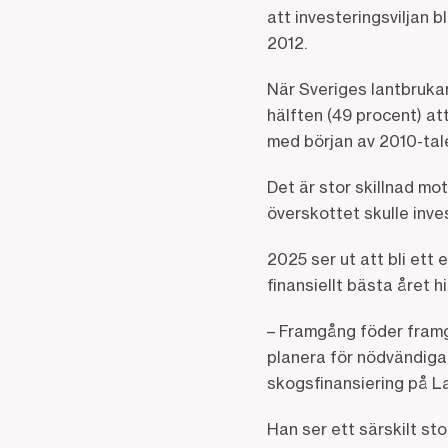
att investeringsviljan 
2012.
När Sveriges lantbrukar
hälften (49 procent) att
med början av 2010-tal
Det är stor skillnad mo
överskottet skulle inve
2025 ser ut att bli ett
finansiellt bästa året h
– Framgång föder framg
planera för nödvändiga 
skogsfinansiering på 
Han ser ett särskilt st