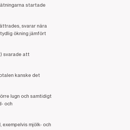
mätningarna startade
ättrades, svarar nära
 tydlig ökning jämfört
t) svarade att
totalen kanske det
örre lugn och samtidigt
d- och
, exempelvis mjölk- och