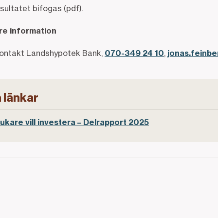
sultatet bifogas (pdf).
are information
kontakt Landshypotek Bank,
070-349 24 10
,
jonas.feinb
 länkar
kare vill investera – Delrapport 2025