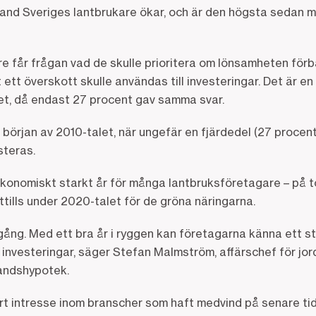
bland Sveriges lantbrukare ökar, och är den högsta sedan 
e får frågan vad de skulle prioritera om lönsamheten förb
 ett överskott skulle användas till investeringar. Det är en
et, då endast 27 procent gav samma svar.
t början av 2010-talet, när ungefär en fjärdedel (27 procen
steras.
 ekonomiskt starkt år för många lantbruksföretagare – på 
ittills under 2020-talet för de gröna näringarna.
ång. Med ett bra år i ryggen kan företagarna känna ett st
investeringar, säger Stefan Malmström, affärschef för jor
Landshypotek.
ort intresse inom branscher som haft medvind på senare tid