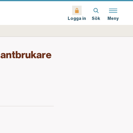
Sök
Meny
Logga in
 lantbrukare