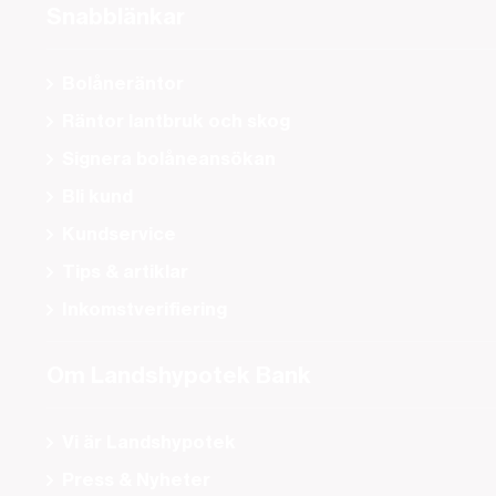
Snabblänkar
Bolåneräntor
Räntor lantbruk och skog
Signera bolåneansökan
Bli kund
Kundservice
Tips & artiklar
Inkomstverifiering
Om Landshypotek Bank
Vi är Landshypotek
Press & Nyheter