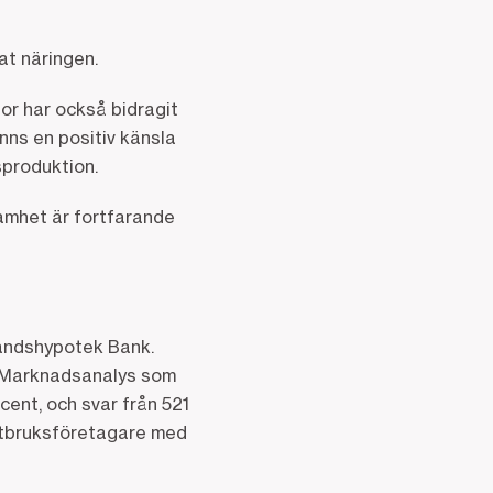
at näringen.
tor har också bidragit
inns en positiv känsla
sproduktion.
samhet är fortfarande
andshypotek Bank.
a Marknadsanalys som
cent, och svar från 521
antbruksföretagare med