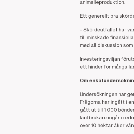
animalieproduktion.
Ett generellt bra skörd
– Skördeutfallet har var
till minskade finansiel
med all diskussion som 
Investeringsviljan föru
ett hinder för många l
Om enkätundersökninge
Undersökningen har ge
Frågorna har ingått i 
gått ut till 1 000 bönd
lantbrukare ingår i red
över 10 hektar åker vå