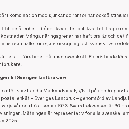
eår i kombination med sjunkande räntor har också stimuler
it till belåtenhet – både i kvantitet och kvalitet. Lägre rän
la kostnader. Många näringsgrenar har haft bra år och det f
finns i samhället om självförsörjning och svensk livsmedel
tsätter att företaget går med överskott. En bristande lön
antbrukare.
n till Sveriges lantbrukare
nomförts av Landja Marknadsanalys/NUI på uppdrag av L
en postal enkät – Sveriges Lantbruk – genomförd av Landj
er varje vår och höst sedan 1973. Svarsfrekvensen är 60 pro
ovisningen. Mätningen är representativ för alla svenska l
ren 2025.