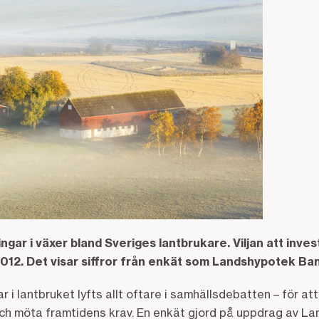
ingar i växer bland Sveriges lantbrukare. Viljan att inv
12. Det visar siffror från enkät som Landshypotek Bank
r i lantbruket lyfts allt oftare i samhällsdebatten – för at
ch möta framtidens krav. En enkät gjord på uppdrag av L