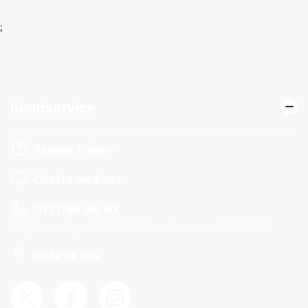
;
Kundservice
Vanliga frågor
Chatta med oss
0771-44 00 20
Helgfria vardagar 08.00-19.00 och lördagar 10.00-14.00.
Hitta till oss