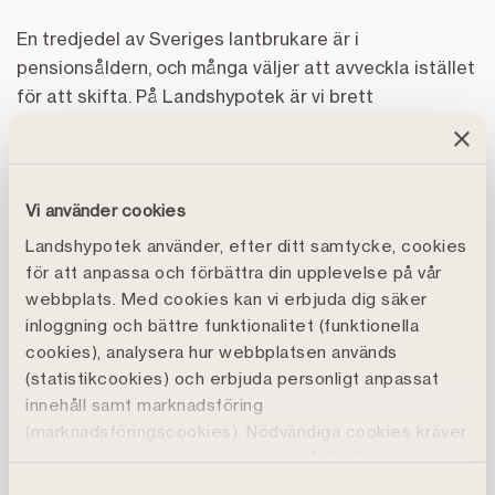
En tredjedel av Sveriges lantbrukare är i
pensionsåldern, och många väljer att avveckla istället
för att skifta. På Landshypotek är vi brett
engagerade i allt ifrån rundabordssamtal på
landsbygdsdepartementet till aktiviteter på
naturbruksgymnasier. Intresset för att flytta
Vi använder cookies
verksamheten tas med i arbetet för framtidens
lantbrukare.
Landshypotek använder, efter ditt samtycke, cookies
för att anpassa och förbättra din upplevelse på vår
– Även om det, totalt sett, är en relativt liten andel
webbplats. Med cookies kan vi erbjuda dig säker
som kan tänka sig att flytta är det intressant att
inloggning och bättre funktionalitet (funktionella
yngre lantbrukare är tre gånger mer öppna för det än
cookies), analysera hur webbplatsen används
snittet. Bristen på mark och anpassade gårdar är
(statistikcookies) och erbjuda personligt anpassat
innehåll samt marknadsföring
stora hinder för att växa och starta eget. Om fler
(marknadsföringscookies). Nödvändiga cookies kräver
unga är beredda att flytta dit förutsättningarna är
inte samtycke. Genom att klicka på ”Tillåt alla" godtar
mer lämpade kan det på sikt bidra till fler lantbruk och
du även funktions-, marknadsförings- och
Samtyckesval
levande landsbygder i hela landet, säger Stefan