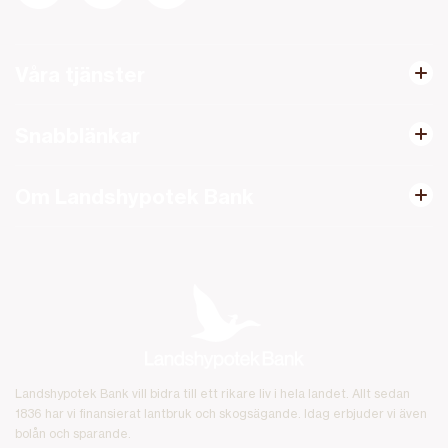
Våra tjänster
Snabblänkar
Om Landshypotek Bank
Landshypotek Bank vill bidra till ett rikare liv i hela landet. Allt sedan
1836 har vi finansierat lantbruk och skogsägande. Idag erbjuder vi även
bolån och sparande.