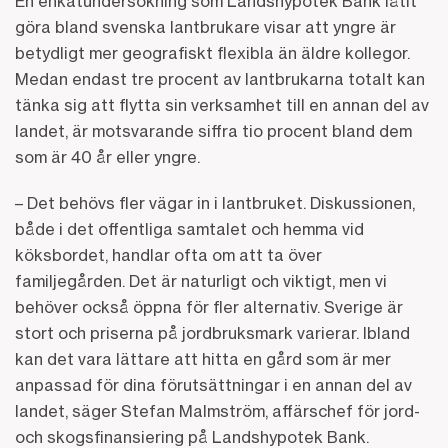
En enkätundersökning som Landshypotek Bank låtit
göra bland svenska lantbrukare visar att yngre är
betydligt mer geografiskt flexibla än äldre kollegor.
Medan endast tre procent av lantbrukarna totalt kan
tänka sig att flytta sin verksamhet till en annan del av
landet, är motsvarande siffra tio procent bland dem
som är 40 år eller yngre.
– Det behövs fler vägar in i lantbruket. Diskussionen,
både i det offentliga samtalet och hemma vid
köksbordet, handlar ofta om att ta över
familjegården. Det är naturligt och viktigt, men vi
behöver också öppna för fler alternativ. Sverige är
stort och priserna på jordbruksmark varierar. Ibland
kan det vara lättare att hitta en gård som är mer
anpassad för dina förutsättningar i en annan del av
landet, säger Stefan Malmström, affärschef för jord-
och skogsfinansiering på Landshypotek Bank.