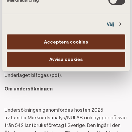
Marknadsföring
Problemen består: Andelen som påverkas är
oförändrad sedan 2018.
Välj
Fler än tidigare lyfter att åkrar och skog inte kan
brukas fullt ut
Acceptera cookies
Fler ser en koppling till att Sveriges
Avvisa cookies
självförsörjningsförmåga begränsas.
Underlaget bifogas (pdf).
Om undersökningen
Undersökningen genomfördes hösten 2025
av Landja Marknadsanalys/NUI AB och bygger på svar
från 542 lantbruksföretag i Sverige. Den ingår i den