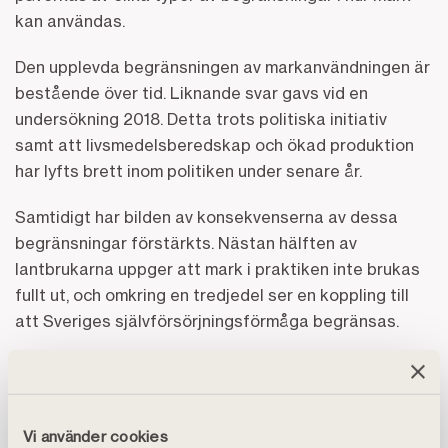
kan användas.
Den upplevda begränsningen av markanvändningen är
bestående över tid. Liknande svar gavs vid en
undersökning 2018. Detta trots politiska initiativ
samt att livsmedelsberedskap och ökad produktion
har lyfts brett inom politiken under senare år.
Samtidigt har bilden av konsekvenserna av dessa
begränsningar förstärkts. Nästan hälften av
lantbrukarna uppger att mark i praktiken inte brukas
fullt ut, och omkring en tredjedel ser en koppling till
att Sveriges självförsörjningsförmåga begränsas.
Sammantaget framträder en bild där allt fler
uttrycker behovet av att producera mer, samtidigt
som hindren består.
Vi använder cookies