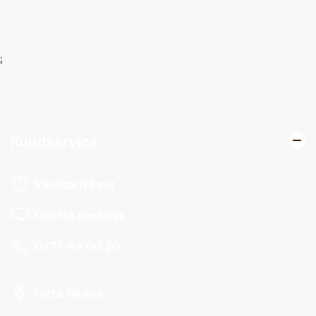
;
Kundservice
Vanliga frågor
Chatta med oss
0771-44 00 20
Helgfria vardagar 08.00-19.00 och lördagar 10.00-14.00.
Hitta till oss