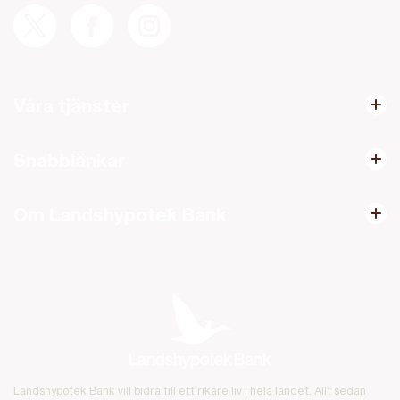
Våra tjänster
Snabblänkar
Om Landshypotek Bank
Landshypotek Bank vill bidra till ett rikare liv i hela landet. Allt sedan