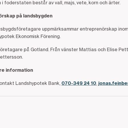
 foderstaten består av vall, majs, vete, korn och ärter.
nörskap på landsbygden
dsbygdsföretagare uppmärksammar entreprenörskap inom
ypotek Ekonomisk Förening.
retagare på Gotland. Från vänster Mattias och Elise Pet
Pettersson.
are information
kontakt Landshypotek Bank,
070-349 24 10
,
jonas.feinb