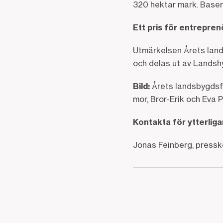
320 hektar mark. Basen i
Ett pris för entrepre
Utmärkelsen Årets lan
och delas ut av Landsh
Bild:
Årets landsbygdsfö
mor, Bror-Erik och Eva 
Kontakta för ytterlig
Jonas Feinberg, press