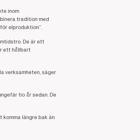
ete inom
binera tradition med
för elproduktion”.
mtidstro. De är ett
 ett hållbart
eckla verksamheten, säger
ungefär tio år sedan. De
Att komma längre bak än