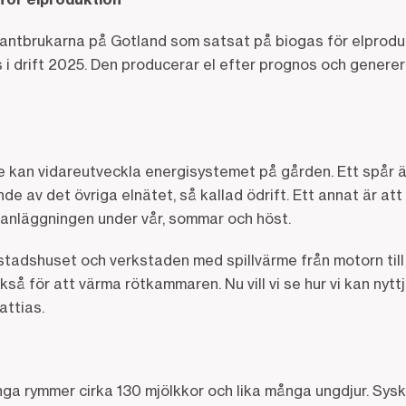
lantbrukarna på Gotland som satsat på biogas för elprodu
i drift 2025. Den producerar el efter prognos och gener
e kan vidareutveckla energisystemet på gården. Ett spår ä
e av det övriga elnätet, så kallad ödrift. Ett annat är att
anläggningen under vår, sommar och höst.
ostadshuset och verkstaden med spillvärme från motorn til
så för att värma rötkammaren. Nu vill vi se hur vi kan nyt
attias.
nga rymmer cirka 130 mjölkkor och lika många ungdjur. Sys