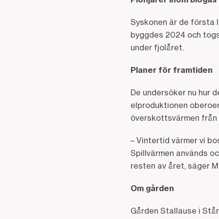
Syskonen är de första 
byggdes 2024 och togs 
under fjolåret.
Planer för framtiden
De undersöker nu hur d
elproduktionen oberoend
överskottsvärmen från 
– Vintertid värmer vi b
Spillvärmen används ock
resten av året, säger M
Om gården
Gården Stallause i Stå