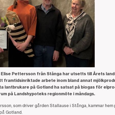
Elise Pettersson från Stånga har utsetts till Årets la
itt framtidsinriktade arbete inom bland annat mjölkprod
ta lantbrukare på Gotland ha satsat på biogas för elpro
 rum på Landshypoteks regionmöte i måndags.
ersson, som driver gården Stallause i Stånga, kammar hem 
på Gotland.