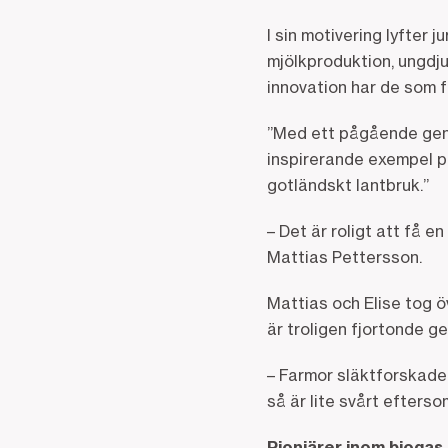
I sin motivering lyfter
mjölkproduktion, ungdj
innovation har de som f
”Med ett pågående gener
inspirerande exempel på
gotländskt lantbruk.”
– Det är roligt att få e
Mattias Pettersson.
Mattias och Elise tog ö
är troligen fjortonde g
– Farmor släktforskade
så är lite svårt efters
Pionjärer inom biogas