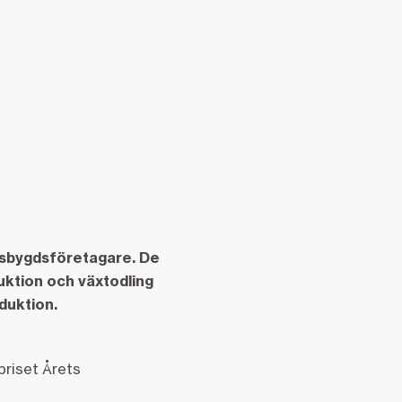
ndsbygdsföretagare. De
uktion och växtodling
duktion.
priset Årets