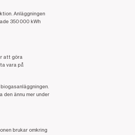
ktion. Anläggningen
erade 350 000 kWh
r att göra
 ta vara på
l biogasanläggningen.
tja den ännu mer under
konen brukar omkring