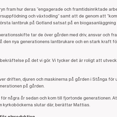
 juryn fram hur deras ”engagerade och framtidsinriktade arb
ursuppfödning och växtodling” samt att de genom att ”kom
örsta lantbruk på Gotland satsat på en biogasanläggning 
ationsskifte tar de över gården med driv, ansvar och fra
 den nya generationens lantbrukare och en stark kraft för
n bekräftelse på det vi gör. Vi tycker det är roligt att utv
ver driften, djuren och maskinerna på gården i Stånga för 
enerationen på gården.
 för några år sedan och kom till fjortonde generationen. 
om kyrkoböckerna slutar där, berättar Mattias.
 för elproduktion