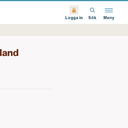
Sök
Meny
Logga in
tland