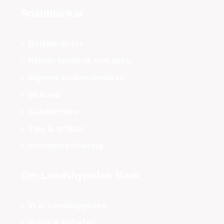
Snabblänkar
Bolåneräntor
Räntor lantbruk och skog
Signera bolåneansökan
Bli kund
Kundservice
Tips & artiklar
Inkomstverifiering
Om Landshypotek Bank
Vi är Landshypotek
Press & Nyheter