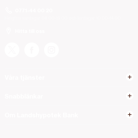
0771-44 00 20
Helgfria vardagar 08.00-19.00 och lördagar 10.00-14.00.
Hitta till oss
Våra tjänster
Snabblänkar
Om Landshypotek Bank