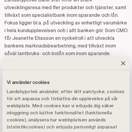
utvecklingsresa med fler produkter och tjänster, samt
tillväxt som specialistbank inom sparande och lån.
Fokus ligger bl.a. på utveckling av enhetligt varumärke
i hela kundupplevelsen och i allt banken gör. Som CMO
får Jeanette Eliasson en nyckelroll i att utveckla
bankens marknadsbearbetning, med tillväxt inom
såväl lantbruks- och bolån som inom sparande.
Jeanette Eliasson ser fram emot att tillträda rollen
på Landshypotek Bank.
Vi använder cookies
– Banken befinner sig i ett mycket spännande skede,
med tydliga tillväxtambitioner och ett starkt fokus på
Landshypotek använder, efter ditt samtycke, cookies
erbjudandeutveckling utifrån en unik position.
för att anpassa och förbättra din upplevelse på vår
Tillsammans med alla medarbetare vill jag fortsätta
webbplats. Med cookies kan vi erbjuda dig säker
inloggning och bättre funktionalitet (funktionella
stärka varumärket, accelerera den datadrivna
cookies), analysera hur webbplatsen används
tillväxtresan och vidareutveckla kundupplevelsen,
(statistikcookies) och erbjuda personligt anpassat
säger Jeanette Eliasson.