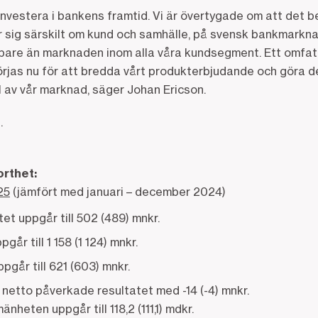
investera i bankens framtid. Vi är övertygade om att det 
sig särskilt om kund och samhälle, på svensk bankmarknad.
bare än marknaden inom alla våra kundsegment. Ett omfa
jas nu för att bredda vårt produkterbjudande och göra det
 av vår marknad, säger Johan Ericson.
.
orthet:
25
(jämfört med januari – december 2024)
et uppgår till 502 (489) mnkr.
år till 1 158 (1 124) mnkr.
går till 621 (603) mnkr.
 netto påverkade resultatet med -14 (-4) mnkr.
mänheten uppgår till 118,2 (111,1) mdkr.