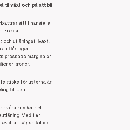
tillväxt och på att bli
ättrar sitt finansiella
r kronor.
och utlåningstillväxt.
xa utlåningen.
Trots pressade marginaler
iljoner kronor.
 faktiska förlusterna är
ing till den
 för våra kunder, och
utlåning. Med fler
 resultat, säger Johan