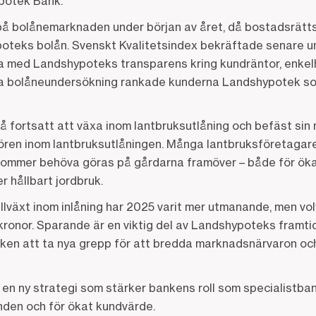
ypotek Bank.
på bolånemarknaden under början av året, då bostadsrätts
poteks bolån. Svenskt Kvalitetsindex bekräftade senare u
a med Landshypoteks transparens kring kundräntor, enkel
tora bolåneundersökning rankade kunderna Landshypotek 
 fortsatt att växa inom lantbruksutlåning och befäst si
tören inom lantbruksutlåningen. Många lantbruksföretagare
kommer behöva göras på gårdarna framöver – både för öka
er hållbart jordbruk.
tillväxt inom inlåning har 2025 varit mer utmanande, men vo
r kronor. Sparande är en viktig del av Landshypoteks framt
ken att ta nya grepp för att bredda marknadsnärvaron oc
en ny strategi som stärker bankens roll som specialistban
den och för ökat kundvärde.