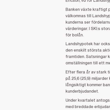
Ericson, vd för Landsh
Banken växte kraftigt 
välkomnas till Landshy
kunderna ser fördelarn
värderingar. I SKI:s s
för bolån.
Landshypotek har också
den enskilt största ak
framtiden. Satsningar 
omställningen till ett m
Efter flera år av stark 
på 25,6 (25,9) miljarde
långsiktigt kommer ban
kunderbjudandet.
Under kvartalet antogs 
med breddade erbjudan