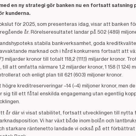
ed en ny strategi gör banken nu en fortsatt satsning på 
ör kunderna.
lut för 2025, som presenteras idag, visar att banken förb
regående år. Rörelseresultatet landar på 502 (489) miljone
andshypoteks stabila bankverksamhet, goda kreditkvalitet 
avvaktande marknad och i hård konkurrens fortsatt att vä
 miljarder kronor till totalt 118,2 (111,1) miljarder kronor. 
till att omfatta närmare 1,2 miljarder kronor, 1 158 (1 124) m
llerat och enligt plan till 621 (603) miljoner kronor.
 högre kreditreserveringar –14 (–4) miljoner kronor, men de
 sig till ett fåtal enskilda engagemang utan egentlig koppl
klingen.
tt år där vi visat stabilitet, fortsatt utvecklingen till nytta
marknadsposition. Vi har växt både inom bolån och lantbruks
ch starkare räntenetto landade vi också på ett förbättrat