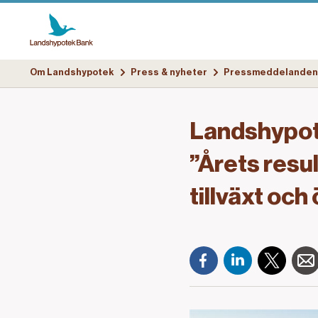
Om Landshypotek
Press & nyheter
Pressmeddelanden
Landshypot
”Årets resul
tillväxt oc