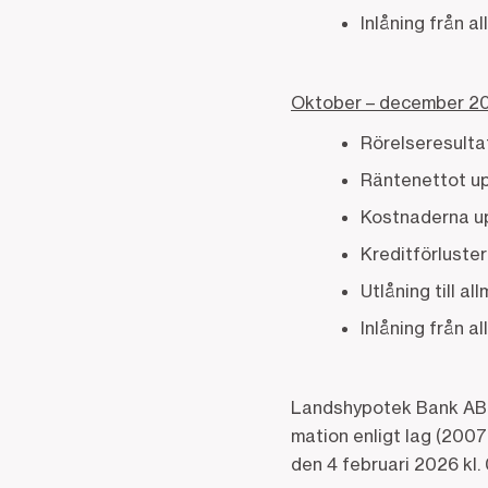
Inlåning från al
Oktober – december 2
Rörelseresultat
Räntenettot upp
Kostnaderna upp
Kreditförluster
Utlåning till al
Inlåning från a
Landshypotek Bank AB s
mation enligt lag (200
den 4 februari 2026 kl.