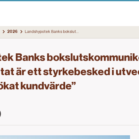
2026
Landshypotek Banks bokslutskommuniké 2025: ”Årets resultat är ett styrkebesked i utvecklingen för tillväxt och ökat kundvärde”
ek Banks bokslutskommunik
tat är ett styrkebesked i utve
h ökat kundvärde”