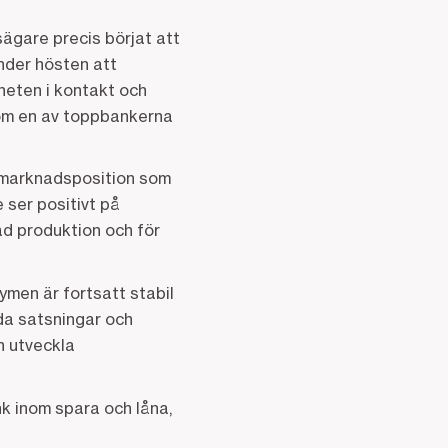
ägare precis börjat att
nder hösten att
heten i kontakt och
som en av toppbankerna
n marknadsposition som
 ser positivt på
d produktion och för
lymen är fortsatt stabil
ida satsningar och
h utveckla
k inom spara och låna,