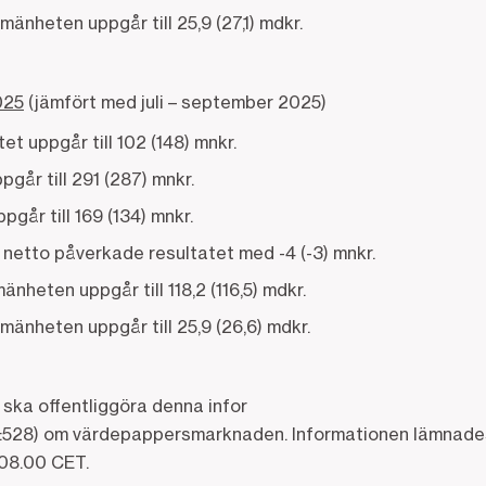
lmänheten uppgår till 25,9 (27,1) mdkr.
025
(jämfört med juli – september 2025)
et uppgår till 102 (148) mnkr.
går till 291 (287) mnkr.
går till 169 (134) mnkr.
 netto påverkade resultatet med -4 (-3) mnkr.
lmänheten uppgår till 118,2 (116,5) mdkr.
llmänheten uppgår till 25,9 (26,6) mdkr.
ka offentliggöra denna infor
7:528) om värdepappersmarknaden. Informationen lämnades
 08.00 CET.