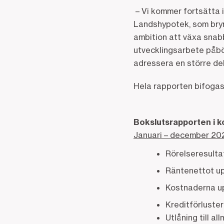
– Vi kommer fortsätta 
Landshypotek, som bryr 
ambition att växa snab
utvecklingsarbete påbör
adressera en större del
Hela rapporten bifogas
Bokslutsrapporten i k
Januari – december 20
Rörelseresultat
Räntenettot uppg
Kostnaderna upp
Kreditförluster
Utlåning till all