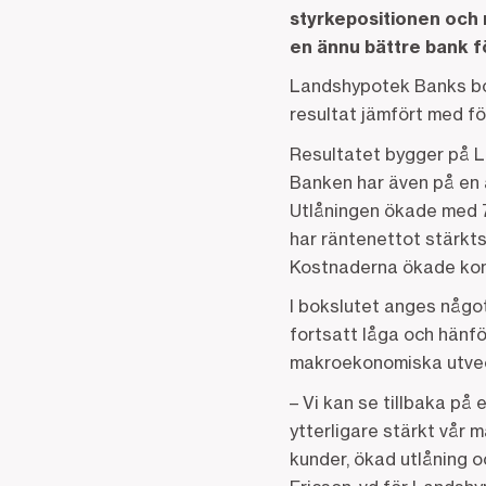
styrkepositionen och m
en ännu bättre bank f
Landshypotek Banks boks
resultat jämfört med fö
Resultatet bygger på L
Banken har även på en 
Utlåningen ökade med 7,1
har räntenettot stärkts, 
Kostnaderna ökade kontro
I bokslutet anges något
fortsatt låga och hänför
makroekonomiska utvec
– Vi kan se tillbaka på e
ytterligare stärkt vår 
kunder, ökad utlåning o