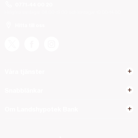
0771-44 00 20
Helgfria vardagar 08.00-19.00 och lördagar 10.00-14.00.
Hitta till oss
Våra tjänster
Snabblänkar
Om Landshypotek Bank