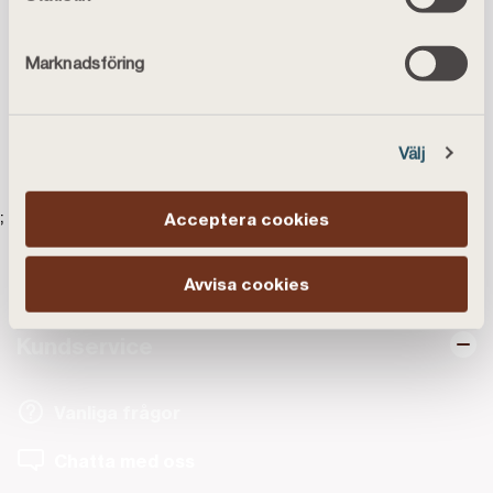
Banken har tjänster inom låna och spara, ägs av jord-
och skogsbrukskunderna, och verkar över hela landet.
Marknadsföring
Publicerad
2026-03-25
Välj
;
Acceptera cookies
Avvisa cookies
Kundservice
Vanliga frågor
Chatta med oss