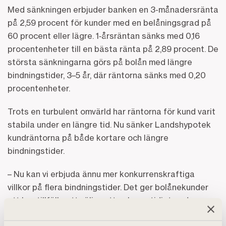
Med sänkningen erbjuder banken en 3-månadersränta
på 2,59 procent för kunder med en belåningsgrad på
60 procent eller lägre. 1‑årsräntan sänks med 0,16
procentenheter till en bästa ränta på 2,89 procent. De
största sänkningarna görs på bolån med längre
bindningstider, 3–5 år, där räntorna sänks med 0,20
procentenheter.
Trots en turbulent omvärld har räntorna för kund varit
stabila under en längre tid. Nu sänker Landshypotek
kundräntorna på både kortare och längre
bindningstider.
– Nu kan vi erbjuda ännu mer konkurrenskraftiga
villkor på flera bindningstider. Det ger bolånekunder
ett bra tillfälle att välja nytt och samtidigt goda
möjligheter att välja den räntebindning som känns