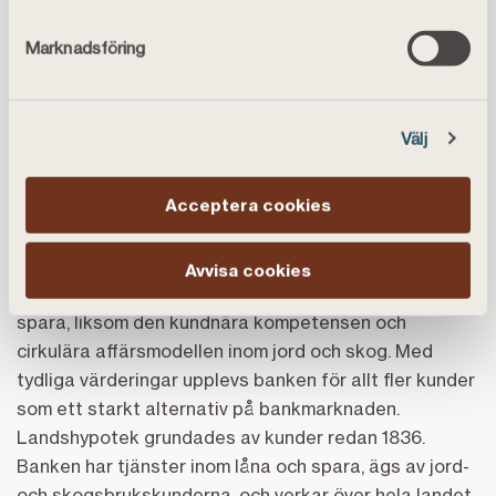
Jonas Feinberg, presskontakt Landshypotek Bank,
Marknadsföring
070-349 24 10
,
jonas.feinberg@landshypotek.se
Välj
Om Landshypotek
Acceptera cookies
Landshypotek har varit i kraftig tillväxt de senaste
åren, som kundorienterad utmanarbank inom låna och
spara. Kunderna uppskattar den enkla och öppna
Avvisa cookies
banken med transparenta villkor inom bolån och
spara, liksom den kundnära kompetensen och
cirkulära affärsmodellen inom jord och skog. Med
tydliga värderingar upplevs banken för allt fler kunder
som ett starkt alternativ på bankmarknaden.
Landshypotek grundades av kunder redan 1836.
Banken har tjänster inom låna och spara, ägs av jord-
och skogsbrukskunderna, och verkar över hela landet.