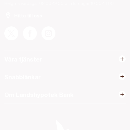
Helgfria vardagar 08.00-19.00 och lördagar 10.00-14.00.
Hitta till oss
Våra tjänster
Snabblänkar
Om Landshypotek Bank