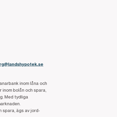
erg@landshypotek.se
manarbank inom låna och
 inom bolån och spara,
g. Med tydliga
kmarknaden.
 spara, ägs av jord-