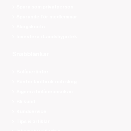
Spara som privatperson
Sparande för medlemmar
Skogskonto
Investera i Landshypotek
Snabblänkar
Bolåneräntor
Räntor lantbruk och skog
Signera bolåneansökan
Bli kund
Kundservice
Tips & artiklar