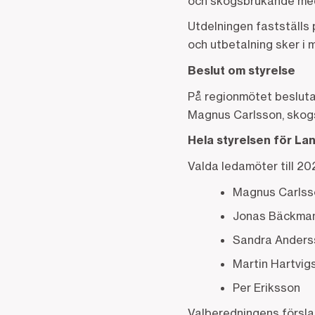
och skogsbrukande medl
Utdelningen fastställs
och utbetalning sker i m
Beslut om styrelse
På regionmötet besluta
Magnus Carlsson, skogs
Hela styrelsen för La
Valda ledamöter till 20
Magnus Carlss
Jonas Bäckma
Sandra Anders
Martin Hartvig
Per Eriksson
Valberedningens försla