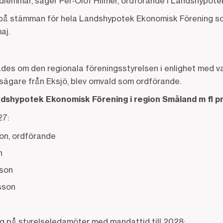
emmar, säger Per‑Olof Hilmér, ordförande i Landshypote
 på stämman för hela Landshypotek Ekonomisk Förening som
aj.
des om den regionala föreningsstyrelsen i enlighet med v
ägare från Eksjö, blev omvald som ordförande.
ndshypotek Ekonomisk Förening i region Småland m fl p
27:
on, ordförande
n
son
sson
g på styrelseledamöter med mandattid till 2028: