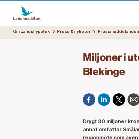
Om Landshypotek
Press & nyheter
Pressmeddelanden
Miljoner i u
Blekinge
Drygt 30 miljoner kro
annat omfattar Småla
regionmöte som även t