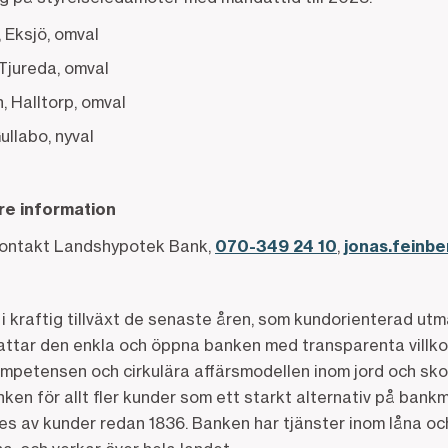
, Eksjö, omval
Tjureda, omval
, Halltorp, omval
ullabo, nyval
are information
kontakt Landshypotek Bank,
070-349 24 10
,
jonas.feinb
i kraftig tillväxt de senaste åren, som kundorienterad ut
ttar den enkla och öppna banken med transparenta villkor
mpetensen och cirkulära affärsmodellen inom jord och sko
ken för allt fler kunder som ett starkt alternativ på ban
 av kunder redan 1836. Banken har tjänster inom låna och