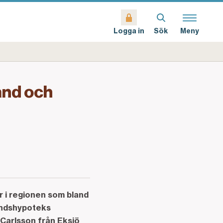
Sök
Meny
Logga in
land och
r i regionen som bland
andshypoteks
Carlsson från Eksjö