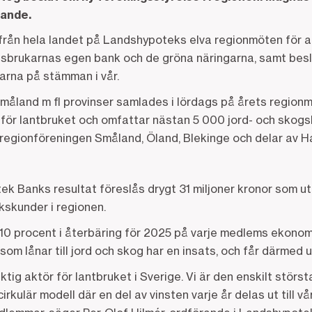
rande.
från hela landet på Landshypoteks elva regionmöten för a
kogsbrukarnas egen bank och de gröna näringarna, samt bes
rna på stämman i vår.
Småland m fl provinser samlades i lördags på årets region
för lantbruket och omfattar nästan 5 000 jord- och skogsb
regionföreningen Småland, Öland, Blekinge och delar av Ha
 Banks resultat föreslås drygt 31 miljoner kronor som utd
skunder i regionen.
10 procent i återbäring för 2025 på varje medlems ekonomi
som lånar till jord och skog har en insats, och får därmed u
tig aktör för lantbruket i Sverige. Vi är den enskilt störst
irkulär modell där en del av vinsten varje år delas ut till v