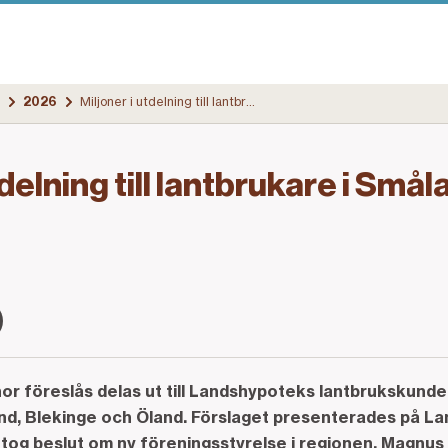
2026
Miljoner i utdelning till lantbrukare i Småland och Blekinge
tdelning till lantbrukare i Små
nor föreslås delas ut till Landshypoteks lantbrukskunde
nd, Blekinge och Öland. Förslaget presenterades på L
og beslut om ny föreningsstyrelse i regionen. Magnus 