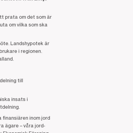
tt prata om det som är
luta om vilka som ska
möte. Landshypotek är
rukare i regionen.
lland.
elning till
ska insats i
tdelning.
a finansiären inom jord
åra ägare – våra jord‑