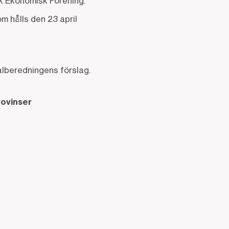
k Ekonomisk Förening.
 hålls den 23 april
alberedningens förslag.
rovinser