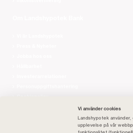
Inkomstverifiering
Om Landshypotek Bank
Vi är Landshypotek
Press & Nyheter
Jobba hos oss
Hållbarhet
Investerarrelationer
Personuppgiftshantering
Cookiepolicy
Tillgänglighet
Vi använder cookies
Landshypotek använder, e
upplevelse på vår webbpl
funktionalitet (funktione