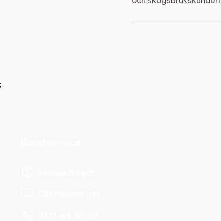
och skogsbrukskunderna
;
Kundservice
Vanliga frågor
Chatta med oss
0771-44 00 20