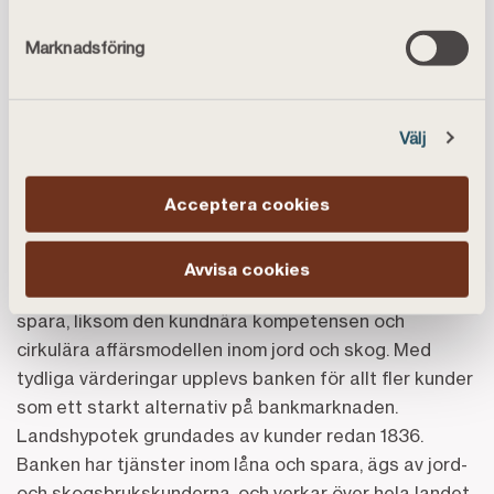
Fredrik Smitterberg, Levide, omvald som
ordförande till 2027
Marknadsföring
Ola Eriksson, Etelhem, omval
För ytterligare kommentarer och information:
Jonas Feinberg, presskontakt,
070-349 24 10
Välj
Landshypotek – finansiering sedan 1836
Acceptera cookies
Landshypotek har varit i kraftig tillväxt de senaste
åren, som kundorienterad utmanarbank inom låna och
spara. Kunderna uppskattar den enkla och öppna
Avvisa cookies
banken med transparenta villkor inom bolån och
spara, liksom den kundnära kompetensen och
cirkulära affärsmodellen inom jord och skog. Med
tydliga värderingar upplevs banken för allt fler kunder
som ett starkt alternativ på bankmarknaden.
Landshypotek grundades av kunder redan 1836.
Banken har tjänster inom låna och spara, ägs av jord-
och skogsbrukskunderna, och verkar över hela landet.