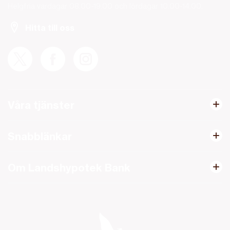
Helgfria vardagar 08.00-19.00 och lördagar 10.00-14.00.
Hitta till oss
Våra tjänster
Snabblänkar
Om Landshypotek Bank