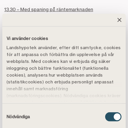
13.30 – Med spaning på räntemarknaden
Dagsaktuella spaningar kring ränteläget och hur det
kan tänkas påverka lantbruksföretaget. Anna
Casselblad, finanschef, Landshypotek Bank, leder
Vi använder cookies
samtalet med Åke Källström, ränteanalytiker,
Landshypotek använder, efter ditt samtycke, cookies
Landshypotek Bank.
för att anpassa och förbättra din upplevelse på vår
webbplats. Med cookies kan vi erbjuda dig säker
16.00 – After work för kvinnor i de gröna näringarna
inloggning och bättre funktionalitet (funktionella
cookies), analysera hur webbplatsen används
Kvinnonätverket bjuder in till aw där vi gästas av Anna
(statistikcookies) och erbjuda personligt anpassat
Biärsjö som driver Hallongården på Söderslätt i
innehåll samt marknadsföring
Skåne. Anna kommer prata om att driva företag där
(marknadsföringscookies). Nödvändiga cookies kräver
man är och att utvecklas.
inte samtycke. Genom att klicka på ”Tillåt alla" godtar
du även funktions-, marknadsförings- och
Samtyckesval
Torsdag 25 juni
statistikcookies vilket är frivilligt.
Nödvändiga
Du kan läsa mer, ändra dina val eller återkalla
10.30 – Läget i lantbruket!