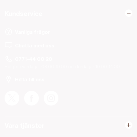
Kundservice
Vanliga frågor
Chatta med oss
0771-44 00 20
Helgfria vardagar 08.00-19.00 och lördagar 10.00-14.00.
Hitta till oss
Våra tjänster