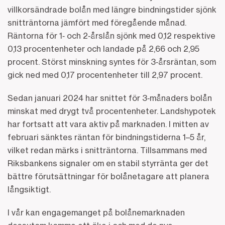
villkorsändrade bolån med längre bindningstider sjönk
snitträntorna jämfört med föregående månad.
Räntorna för 1‑ och 2‑årslån sjönk med 0,12 respektive
0,13 procentenheter och landade på 2,66 och 2,95
procent. Störst minskning syntes för 3‑årsräntan, som
gick ned med 0,17 procentenheter till 2,97 procent.
Sedan januari 2024 har snittet för 3‑månaders bolån
minskat med drygt två procentenheter. Landshypotek
har fortsatt att vara aktiv på marknaden. I mitten av
februari sänktes räntan för bindningstiderna 1–5 år,
vilket redan märks i snitträntorna. Tillsammans med
Riksbankens signaler om en stabil styrränta ger det
bättre förutsättningar för bolånetagare att planera
långsiktigt.
I vår kan engagemanget på bolånemarknaden