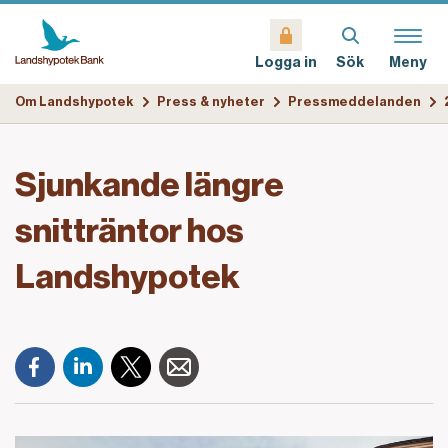
Sök
Meny
Logga in
Om Landshypotek
Press & nyheter
Pressmeddelanden
Sjunkande längre
snitträntor hos
Landshypotek