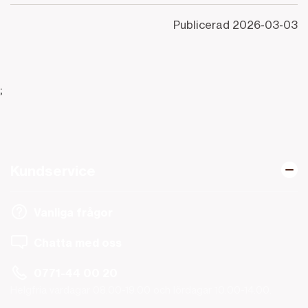
Publicerad
2026-03-03
;
Kundservice
Vanliga frågor
Chatta med oss
0771-44 00 20
Helgfria vardagar 08.00-19.00 och lördagar 10.00-14.00.