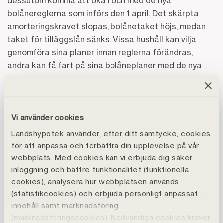
dessutom komma att öka i och med de nya
bolånereglerna som införs den 1 april. Det skärpta
amorteringskravet slopas, bolånetaket höjs, medan
taket för tilläggslån sänks. Vissa hushåll kan vilja
genomföra sina planer innan reglerna förändras,
andra kan få fart på sina bolåneplaner med de nya
reglerna.
– Vi ser gärna en ökad aktivitet på marknaden. När
räntorna sjunkit och blivit allt stabilare så har det
Vi använder cookies
blivit enklare att jämföra, planera och vara aktiv som
Landshypotek använder, efter ditt samtycke, cookies
kund. Aktiviteten på marknaden kan dessutom få en
för att anpassa och förbättra din upplevelse på vår
extra skjuts med de förändrade reglerna och
webbplats. Med cookies kan vi erbjuda dig säker
diskussionen om dem, även om vi inte gillar den
inloggning och bättre funktionalitet (funktionella
onödiga skillnaden som blir mellan nyköp och
cookies), analysera hur webbplatsen används
tilläggslån, säger Stefan Malmström, affärschef på
(statistikcookies) och erbjuda personligt anpassat
Landshypotek Bank.
innehåll samt marknadsföring
(marknadsföringscookies). Nödvändiga cookies kräver