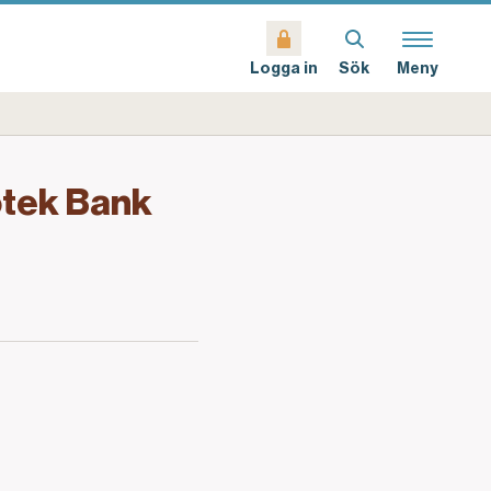
Sök
Meny
Logga in
otek Bank