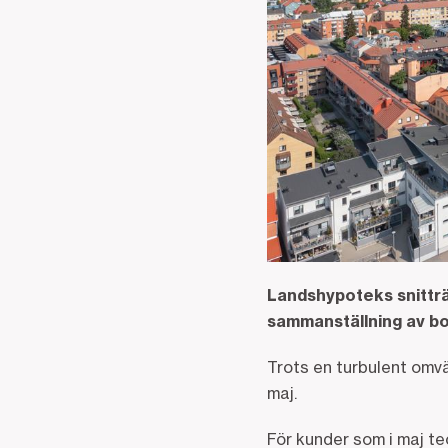
Landshypoteks snitträn
sammanställning av b
Trots en turbulent omvä
maj.
För kunder som i maj t