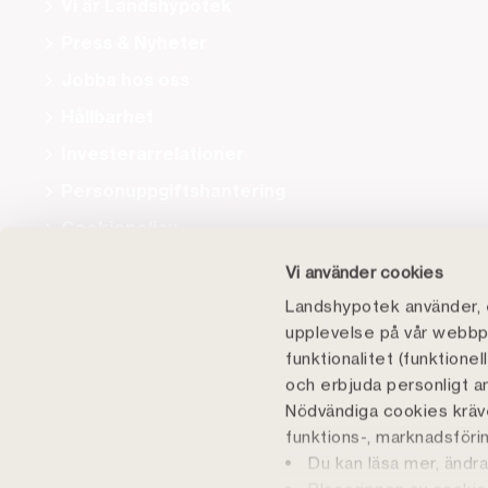
Vi är Landshypotek
Press & Nyheter
Jobba hos oss
Hållbarhet
Investerarrelationer
Personuppgiftshantering
Cookiepolicy
Tillgänglighet
Vi använder cookies
Landshypotek använder, e
upplevelse på vår webbpl
funktionalitet (funktione
och erbjuda personligt a
Nödvändiga cookies kräve
funktions-, marknadsföring
Du kan läsa mer, ändra
Landshypotek Bank v