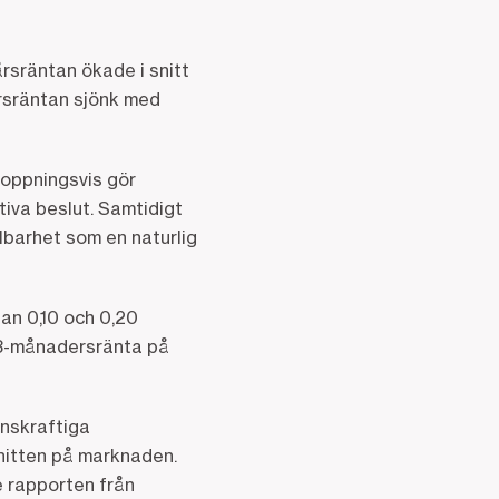
rsräntan ökade i snitt
rsräntan sjönk med
hoppningsvis gör
tiva beslut. Samtidigt
llbarhet som en naturlig
an 0,10 och 0,20
 3-månadersränta på
enskraftiga
snitten på marknaden.
e rapporten från