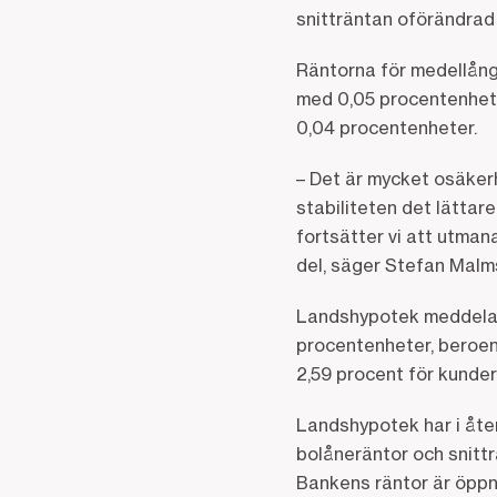
snitträntan oförändrad 
Räntorna för medellånga
med 0,05 procentenhete
0,04 procentenheter.
– Det är mycket osäkerh
stabiliteten det lättar
fortsätter vi att utman
del, säger Stefan Malm
Landshypotek meddelade
procentenheter, beroen
2,59 procent för kunder
Landshypotek har i åte
bolåneräntor och snitt
Bankens räntor är öppn