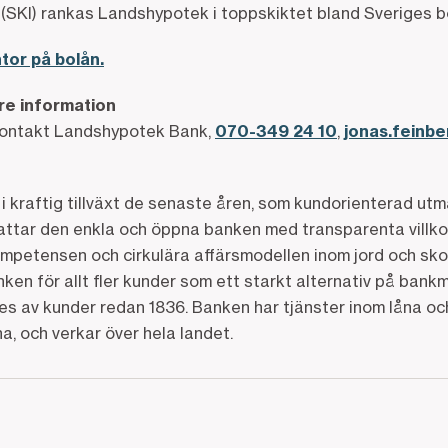
 (SKI) rankas Landshypotek i toppskiktet bland Sveriges 
tor på bolån.
are information
kontakt Landshypotek Bank,
070-349 24 10
,
jonas.feinb
i kraftig tillväxt de senaste åren, som kundorienterad ut
ttar den enkla och öppna banken med transparenta villkor
mpetensen och cirkulära affärsmodellen inom jord och sko
ken för allt fler kunder som ett starkt alternativ på ban
 av kunder redan 1836. Banken har tjänster inom låna och
, och verkar över hela landet.