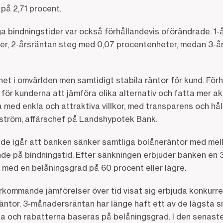
på 2,71 procent.
 bindningstider var också förhållandevis oförändrade. 1-å
r, 2-årsräntan steg med 0,07 procentenheter, medan 3-å
et i omvärlden men samtidigt stabila räntor för kund. För
e för kunderna att jämföra olika alternativ och fatta mer ak
a med enkla och attraktiva villkor, med transparens och hå
ström, affärschef på Landshypotek Bank.
 igår att banken sänker samtliga bolåneräntor med mell
de på bindningstid. Efter sänkningen erbjuder banken en
 med en belåningsgrad på 60 procent eller lägre.
rkommande jämförelser över tid visat sig erbjuda konkurr
räntor. 3-månadersräntan har länge haft ett av de lägsta 
a och rabatterna baseras på belåningsgrad. I den senast