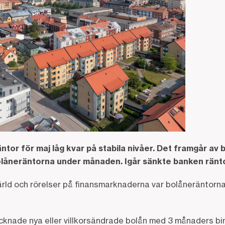
tor för maj låg kvar på stabila nivåer. Det framgår av
olåneräntorna under månaden. Igår sänkte banken ränt
rld och rörelser på finansmarknaderna var bolåneräntorna 
ecknade nya eller villkorsändrade bolån med 3 månaders bi