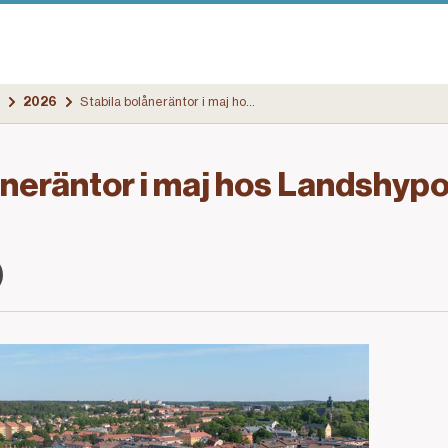
2026
Stabila bolåneräntor i maj hos Landshypotek Bank
åneräntor i maj hos Landshyp