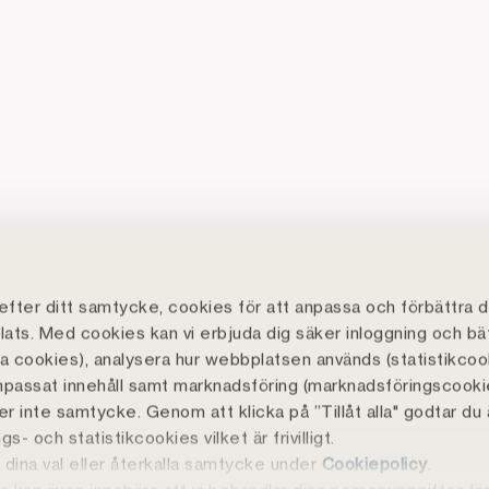
fter ditt samtycke, cookies för att anpassa och förbättra d
ats. Med cookies kan vi erbjuda dig säker inloggning och bä
lla cookies), analysera hur webbplatsen används (statistikcoo
npassat innehåll samt marknadsföring (marknadsföringscooki
r inte samtycke. Genom att klicka på ”Tillåt alla" godtar du
s- och statistikcookies vilket är frivilligt.
 dina val eller återkalla samtycke under
Cookiepolicy
.
ill bidra till ett rikare liv i hela landet. Allt sedan 1836 har vi finansierat lan