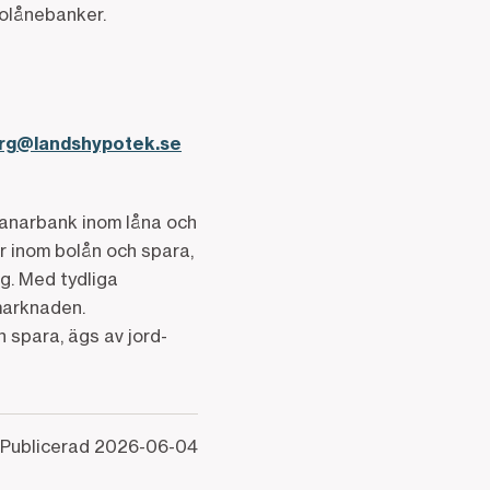
bolånebanker.
erg@landshypotek.se
manarbank inom låna och
 inom bolån och spara,
g. Med tydliga
kmarknaden.
 spara, ägs av jord-
Publicerad
2026-06-04