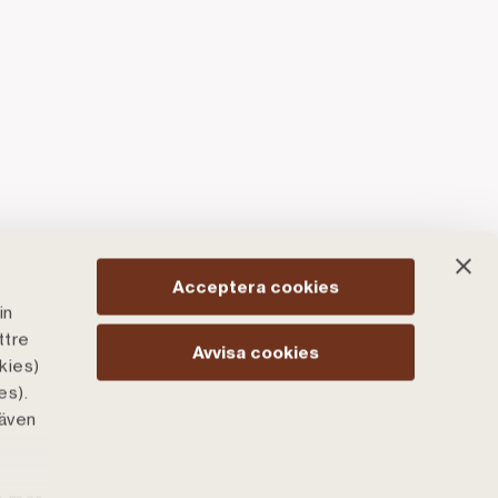
Acceptera cookies
in
ttre
Avvisa cookies
kies)
es).
 även
tbruk och