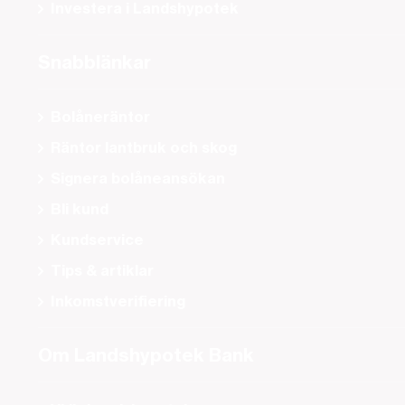
Investera i Landshypotek
Snabblänkar
Bolåneräntor
Räntor lantbruk och skog
Signera bolåneansökan
Bli kund
Kundservice
Tips & artiklar
Inkomstverifiering
Om Landshypotek Bank