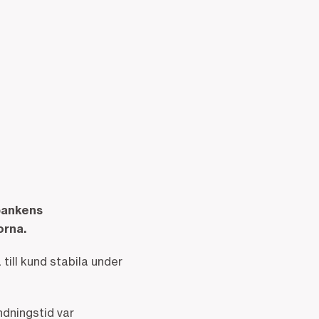
 bankens
orna.
till kund stabila under
ndningstid var