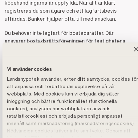
köpehandlingarna är uppfyllda. När allt är klart
registreras du som ägare och ett lagfartsbevis
utfärdas. Banken hjälper ofta till med ansökan.
Du behöver inte lagfart för bostadsrätter. Där
ansvarar bostadsrättsföreningen för fastighetens
lagfart.
Vad kostar lagfarten?
Vi använder cookies
Kostnaden för lagfarten beror på om du har köpt, ärvt
Landshypotek använder, efter ditt samtycke, cookies fö
eller fått en fastighet i gåva. Avgiften kallas
att anpassa och förbättra din upplevelse på vår
stämpelskatt. Vid gåva och arv utgår normalt sett
webbplats. Med cookies kan vi erbjuda dig säker
ingen stämpelskatt. Vid köp av fastighet betalar du
inloggning och bättre funktionalitet (funktionella
1,5 procent av köpeskillingen eller taxeringsvärdet,
cookies), analysera hur webbplatsen används
beroende på vilket som är högst.
(statistikcookies) och erbjuda personligt anpassat
innehåll samt marknadsföring (marknadsföringscookies).
Utöver stämpelskatten betalar du en
Nödvändiga cookies kräver inte samtycke. Genom att
expeditionsavgift på 825 kronor samt en
klicka på ”Tillåt alla" godtar du även funktions-,