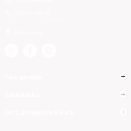
Chatta med oss
0771-44 00 20
Helgfria vardagar 08.00-19.00 och lördagar 10.00-14.00.
Hitta till oss
Våra tjänster
Snabblänkar
Om Landshypotek Bank