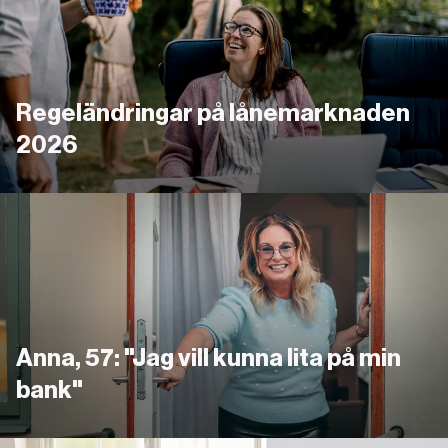
Regeländringar på lånemarknaden
2026
Länk
Anna, 57: "Jag vill kunna lita på min
bank"
Länk