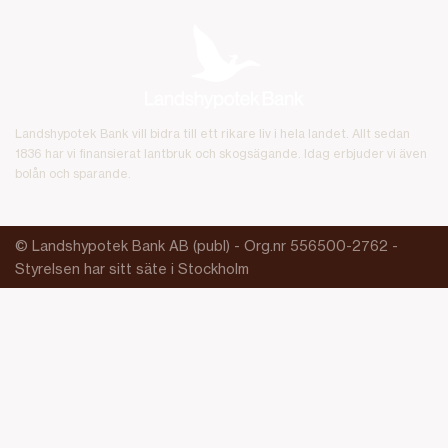
Landshypotek Bank vill bidra till ett rikare liv i hela landet. Allt sedan
1836 har vi finansierat lantbruk och skogsägande. Idag erbjuder vi även
bolån och sparande.
© Landshypotek Bank AB (publ) - Org.nr 556500-2762 -
Styrelsen har sitt säte i Stockholm