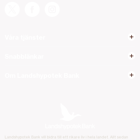
Våra tjänster
Snabblänkar
Om Landshypotek Bank
Landshypotek Bank vill bidra till ett rikare liv i hela landet. Allt sedan