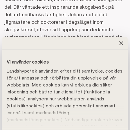
del. Där väntade ett inspirerande skogsbesök på
Johan Lundbäcks fastighet. Johan är utbildad
jägmästare och doktorerar i dagsläget inom
skogsskötsel, utöver sitt uppdrag som ledamot i
regionstyrelsen. Här delade han bland annat med sig
av insikter om hur kunskap om skogsskötsel, klimat
och kännedom om sin egen skog kan utveckla
brukandet och öka tillväxten – något som väckte
Vi använder cookies
stort intresse och engagemang hos deltagarna.
Landshypotek använder, efter ditt samtycke, cookies
för att anpassa och förbättra din upplevelse på vår
Dagen fortsatte sedan till mjölkföretaget Stora Mu i
webbplats. Med cookies kan vi erbjuda dig säker
Svartbyn utanför Överkalix, där Hulda Wirsén, även
inloggning och bättre funktionalitet (funktionella
hon ledamot i regionstyrelsen, driver verksamheten
cookies), analysera hur webbplatsen används
tillsammans med sin man och svärföräldrar. Över
(statistikcookies) och erbjuda personligt anpassat
kaffe, kaka – och så klart även kaffeost –
innehåll samt marknadsföring
diskuterades lantbruksföretagandet och de
(marknadsföringscookies). Nödvändiga cookies kräver
möjligheter som finns i regionen. Familjen visade både
inte samtycke. Genom att klicka på ”Tillåt alla" godtar