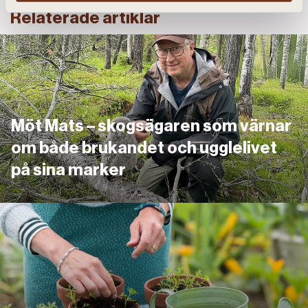
Relaterade artiklar
Länk
Möt Mats – skogsägaren som värnar
om både brukandet och ugglelivet
på sina marker
Länk