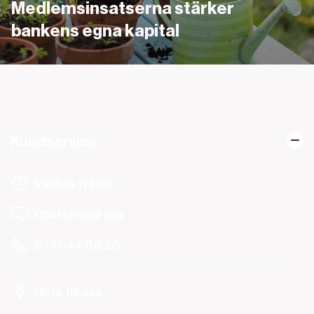
Medlemsinsatserna stärker
bankens egna kapital
Kundservice
Vanliga frågor
Chatta med oss
0771-44 00 20
Helgfria vardagar 08.00-19.00 och lördagar 10.00-14.00.
Hitta till oss