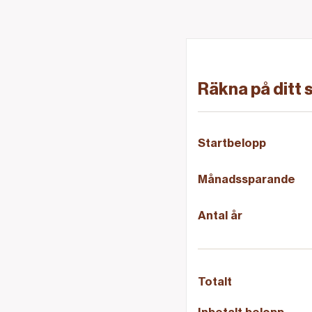
Räkna på ditt
Startbelopp
Månads­sparande
Antal år
Totalt