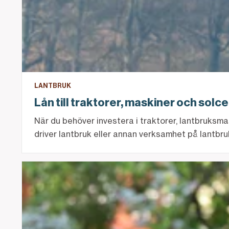
LANTBRUK
Lån till traktorer, maskiner och solce
När du behöver investera i traktorer, lantbruksm
driver lantbruk eller annan verksamhet på lantbr
Att tänka på innan du köper hästgård