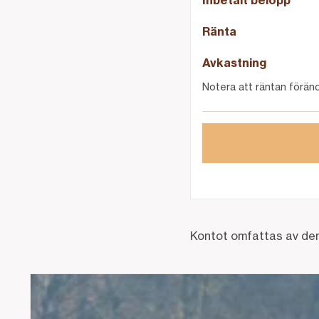
Inbetalt belopp
Ränta
Avkastning
Notera att räntan förändr
Kontot omfattas av de
Lån till traktorer, maskiner och solceller