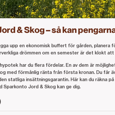
ord & Skog – så kan pengarn
ygga upp en ekonomisk buffert för gården, planera f
förverkliga drömmen om en semester är det klokt att
potek har du flera fördelar. En av dem är möjlighe
g med förmånlig ränta från första kronan. Du får äv
n statliga insättningsgarantin. Här kan du räkna på 
Sparkonto Jord & Skog kan ge dig.