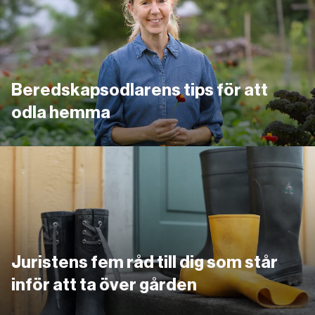
Beredskapsodlarens tips för att
odla hemma
Länk
Juristens fem råd till dig som står
inför att ta över gården