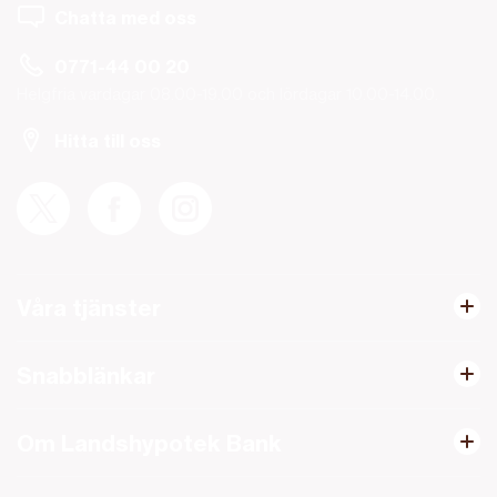
Chatta med oss
0771-44 00 20
Helgfria vardagar 08.00-19.00 och lördagar 10.00-14.00.
Hitta till oss
Våra tjänster
Snabblänkar
Om Landshypotek Bank