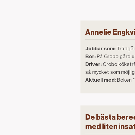
Annelie Engkv
Jobbar som:
Trädgår
Bor:
På Grobo gård u
Driver:
Grobo köksträ
så mycket som möjligt
Aktuell med:
Boken "
De bästa bere
med liten insat