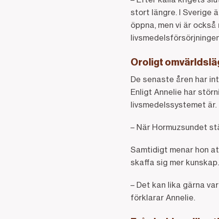
stort längre. I Sverige 
öppna, men vi är också 
livsmedelsförsörjningen
Oroligt omvärldsl
De senaste åren har int
Enligt Annelie har störn
livsmedelssystemet är.
– När Hormuzsundet stän
Samtidigt menar hon att 
skaffa sig mer kunskap.
– Det kan lika gärna va
förklarar Annelie.