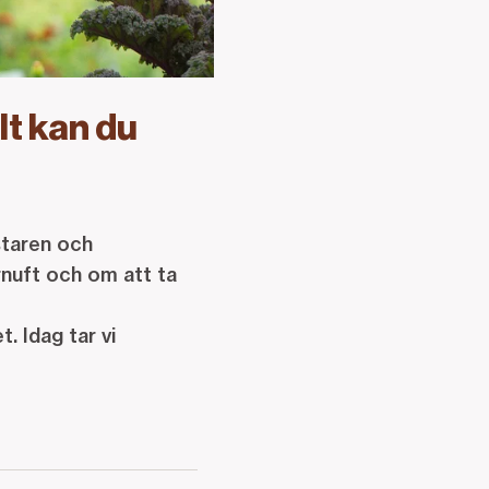
lt kan du
staren och
rnuft och om att ta
. Idag tar vi