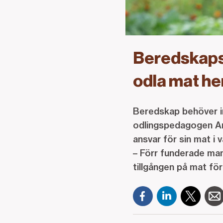
Beredskapso
odla mat 
Beredskap behöver in
odlingspedagogen Ann
ansvar för sin mat i 
– Förr funderade man 
tillgången på mat för