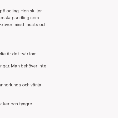
på odling. Hon skiljer
eredskapsodling som
 kräver minst insats och
lie är det tvärtom.
engar. Man behöver inte
 annorlunda och vänja
saker och tyngre