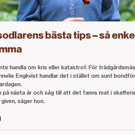
dlarens bästa tips – så enke
hemma
te handla om kris eller katastrof. För trädgårdsmä
elie Engkvist handlar det i stället om sunt bondfö
vardagen.
på nästa år och såg till att det fanns mat i skafferiet
 given, säger hon.