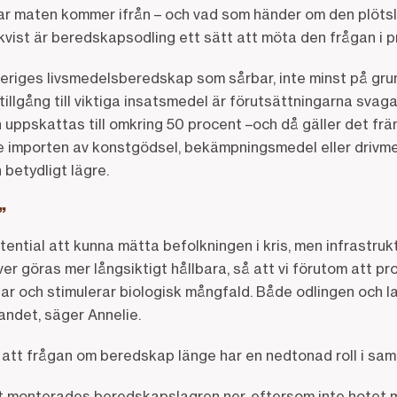
 var maten kommer ifrån – och vad som händer om den plötsl
gkvist är beredskapsodling ett sätt att möta den frågan i p
eriges livsmedelsberedskap som sårbar, inte minst på gru
illgång till viktiga insatsmedel är förutsättningarna svaga
 uppskattas till omkring 50 procent –och då gäller det fr
e importen av konstgödsel, bekämpningsmedel eller drivme
 betydligt lägre.
”
tential att kunna mätta befolkningen i kris, men infrastruk
r göras mer långsiktigt hållbara, så att vi förutom att p
ar och stimulerar biologisk mångfald. Både odlingen och l
andet, säger Annelie.
att frågan om beredskap länge har en nedtonad roll i sam
slut monterades beredskapslagren ner, eftersom inte hotet