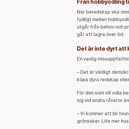
Från hobbyodling t
När beredskap ska omsätt
tydligt mellan hobbyodl
utgår från behov och pr
går att lagra över tid.
Det är inte dyrt at
En vanlig missuppfattni
– Det är väldigt demokr
köpa dyra redskap eller 
För den som vill odla b
sig vid andra råvaror än
– Vi kommer att bli tvu
grönsaker. Lite mer hu