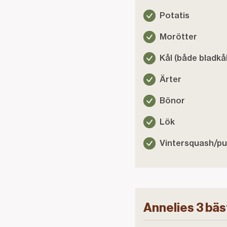
Potatis
Morötter
Kål (både bladkå
Ärter
Bönor
Lök
Vintersquash/p
Annelies 3 bäs