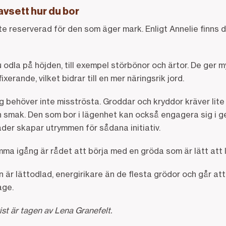
oavsett hur du bor
e reserverad för den som äger mark. Enligt Annelie finns 
 odla på höjden, till exempel störbönor och ärtor. De ger m
erande, vilket bidrar till en mer näringsrik jord.
 behöver inte misströsta. Groddar och kryddor kräver lit
 smak. Den som bor i lägenhet kan också engagera sig i 
täder skapar utrymmen för sådana initiativ.
mma igång är rådet att börja med en gröda som är lätt att
 är lättodlad, energirikare än de flesta grödor och går att 
age.
st är tagen av Lena Granefelt.