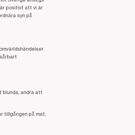
 positivt att vi är
jordnära syn på
 omvärldshändelser.
 sårbart
tt blunda, andra att
r tillgången på mat,