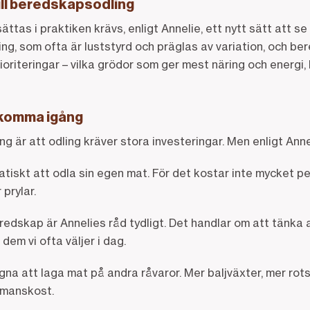
ill beredskapsodling
as i praktiken krävs, enligt Annelie, ett nytt sätt att se 
ing, som ofta är luststyrd och präglas av variation, och b
ioriteringar – vilka grödor som ger mest näring och energi,
t komma igång
ng är att odling kräver stora investeringar. Men enligt Anne
atiskt att odla sin egen mat. För det kostar inte mycket p
prylar.
eredskap är Annelies råd tydligt. Det handlar om att tänka
 dem vi ofta väljer i dag.
ngna att laga mat på andra råvaror. Mer baljväxter, mer rot
smanskost.