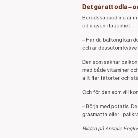
Det går att odla – 
Beredskapsodling är int
odla även i lägenhet.
– Har du balkong kan du
och är dessutom kvävefix
Den som saknar balkong
med både vitaminer och
allt fler tätorter och s
Och för den som vill ko
– Börja med potatis. Den
gräsmatta eller i pallkr
Bilden på Annelie Engkvi