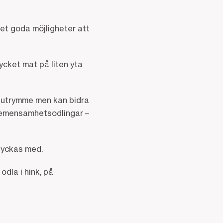
det goda möjligheter att
ycket mat på liten yta
e utrymme men kan bidra
gemensamhetsodlingar –
 lyckas med.
odla i hink, på