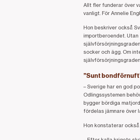
Allt fler funderar över
vanligt. För Annelie En
Hon beskriver också Sv
importberoendet. Utan t
självförsörjningsgraden
socker och ägg. Om int
självförsörjningsgraden
”Sunt bondförnuft
– Sverige har en god po
Odlingssystemen behöve
bygger bördiga matjord
fördelas jämnare över l
Hon konstaterar också 
– Efter kalla krigets 