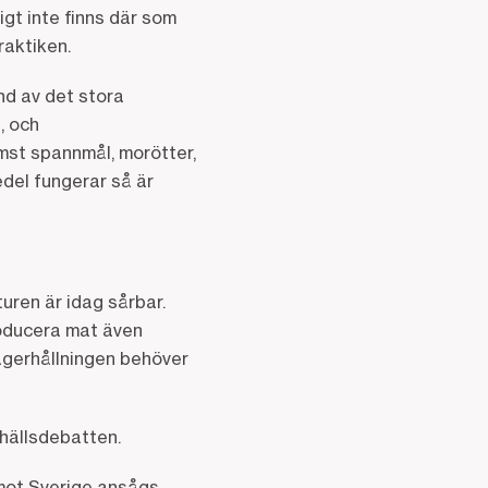
igt inte finns där som
raktiken.
nd av det stora
, och
ämst spannmål, morötter,
del fungerar så är
turen är idag sårbar.
roducera mat även
agerhållningen behöver
hällsdebatten.
 mot Sverige ansågs